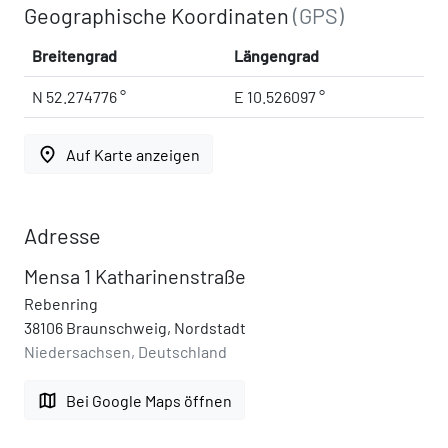
Geographische Koordinaten
(GPS)
Breitengrad
Längengrad
N 52.274776 °
E 10.526097 °
place
Auf Karte anzeigen
Adresse
Mensa 1 Katharinenstraße
Rebenring
38106 Braunschweig, Nordstadt
Niedersachsen, Deutschland
map
Bei Google Maps öffnen