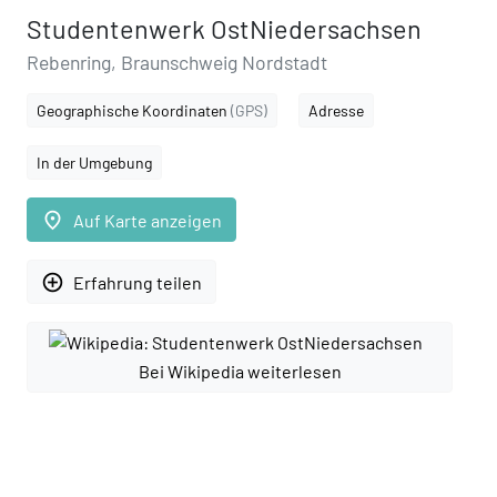
Studentenwerk OstNiedersachsen
Rebenring, Braunschweig Nordstadt
Geographische Koordinaten
(GPS)
Adresse
In der Umgebung
place
Auf Karte anzeigen
add_circle_outline
Erfahrung teilen
Bei Wikipedia weiterlesen