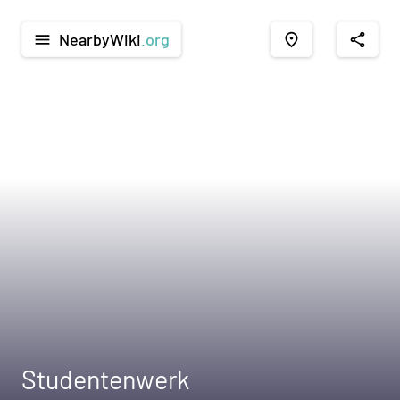
NearbyWiki
.org
menu
place
share
Studentenwerk