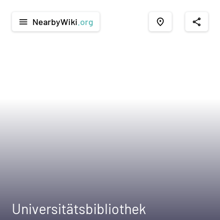
NearbyWiki
.org
menu
place
share
Universitätsbibliothek