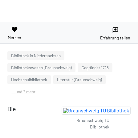
favorite
reviews
Merken
Erfahrung teilen
Bibliothek in Niedersachsen
Bibliothekswesen (Braunschweig)
Gegründet 1748
Hochschulbibliothek
Literatur (Braunschweig)
... und 2 mehr
Die
Braunschweig TU
Bibliothek