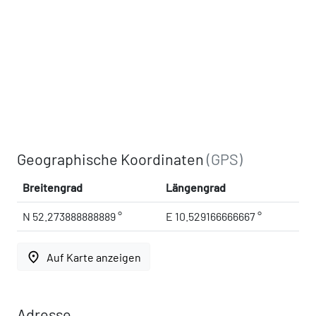
Geographische Koordinaten
(GPS)
Breitengrad
Längengrad
N 52.273888888889 °
E 10.529166666667 °
place
Auf Karte anzeigen
Adresse