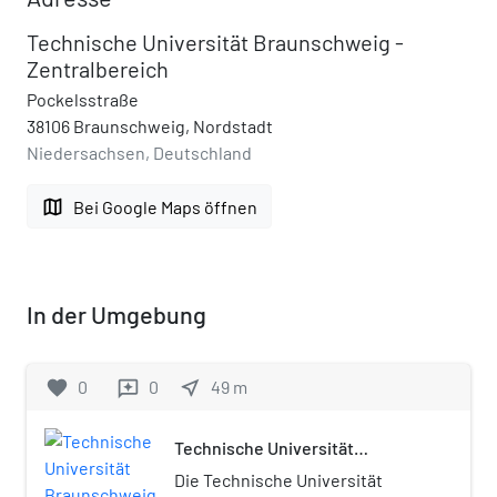
Technische Universität Braunschweig -
Zentralbereich
Pockelsstraße
38106 Braunschweig, Nordstadt
Niedersachsen, Deutschland
map
Bei Google Maps öffnen
In der Umgebung
favorite
0
0
near_me
49
m
reviews
Technische Universität
Braunschweig
Die Technische Universität