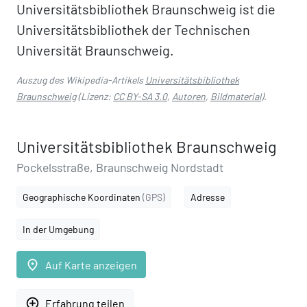
Universitätsbibliothek Braunschweig ist die
Universitätsbibliothek der Technischen
Universität Braunschweig.
Auszug des Wikipedia-Artikels
Universitätsbibliothek
Braunschweig
(Lizenz:
CC BY-SA 3.0
,
Autoren
,
Bildmaterial
).
Universitätsbibliothek Braunschweig
Pockelsstraße, Braunschweig Nordstadt
Geographische Koordinaten
(GPS)
Adresse
In der Umgebung
place
Auf Karte anzeigen
add_circle_outline
Erfahrung teilen