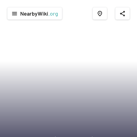
NearbyWiki
.org
menu
place
share