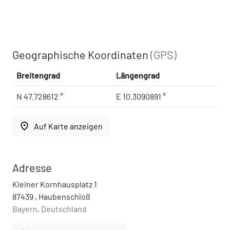
Geographische Koordinaten
(GPS)
Breitengrad
Längengrad
N 47.728612 °
E 10.3090891 °
place
Auf Karte anzeigen
Adresse
Kleiner Kornhausplatz 1
87439 , Haubenschloß
Bayern, Deutschland