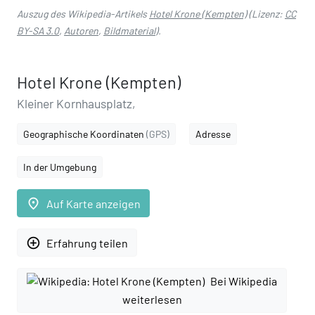
Auszug des Wikipedia-Artikels
Hotel Krone (Kempten)
(Lizenz:
CC
BY-SA 3.0
,
Autoren
,
Bildmaterial
).
Hotel Krone (Kempten)
Kleiner Kornhausplatz,
Geographische Koordinaten
(GPS)
Adresse
In der Umgebung
place
Auf Karte anzeigen
add_circle_outline
Erfahrung teilen
Bei Wikipedia
weiterlesen