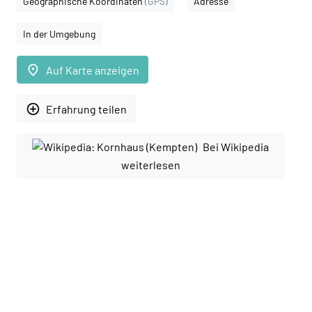
Geographische Koordinaten
(GPS)
Adresse
In der Umgebung
place
Auf Karte anzeigen
add_circle_outline
Erfahrung teilen
Bei Wikipedia
weiterlesen