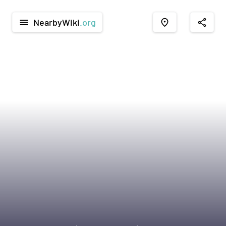
NearbyWiki
.org
menu
place
share