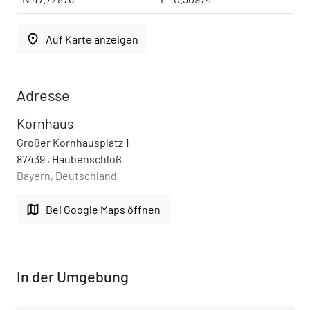
place
Auf Karte anzeigen
Adresse
Kornhaus
Großer Kornhausplatz 1
87439 , Haubenschloß
Bayern, Deutschland
map
Bei Google Maps öffnen
In der Umgebung