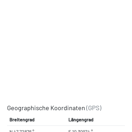
Geographische Koordinaten
(GPS)
Breitengrad
Längengrad
N 47.72876 °
E 10.30974 °