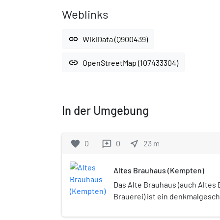
Weblinks
link
WikiData (Q900439)
link
OpenStreetMap (107433304)
In der Umgebung
favorite
0
0
near_me
23
m
reviews
Altes Brauhaus (Kempten)
Das Alte Brauhaus (auch Altes 
Brauerei) ist ein denkmalgesc
aus dem Jahr 1680 in Kempten. 
Memminger Straße 2. Es wurd