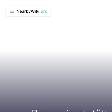
NearbyWiki
.org
menu