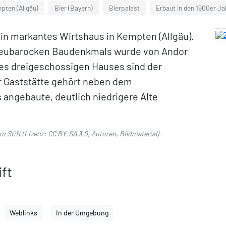
pten (Allgäu)
Bier (Bayern)
Bierpalast
Erbaut in den 1900er Ja
 ein markantes Wirtshaus in Kempten (Allgäu).
 neubarocken Baudenkmals wurde von Andor
 des dreigeschossigen Hauses sind der
r Gaststätte gehört neben dem
angebaute, deutlich niedrigere Alte
m Stift
(Lizenz:
CC BY-SA 3.0
,
Autoren
,
Bildmaterial
).
ft
Weblinks
In der Umgebung