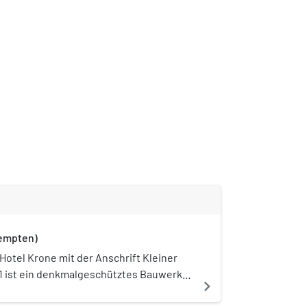
Kempten)
Hotel Krone mit der Anschrift Kleiner
1 ist ein denkmalgeschütztes Bauwerk
navigate_next
 Stadt Kempten (Allgäu). Es wurde 1844
al ist mit F. H. S. 1844 bezeichnet. Es