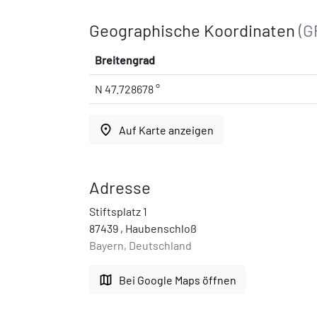
Geographische Koordinaten
(G
Breitengrad
N 47.728678 °
place
Auf Karte anzeigen
Adresse
Stiftsplatz 1
87439 , Haubenschloß
Bayern, Deutschland
map
Bei Google Maps öffnen