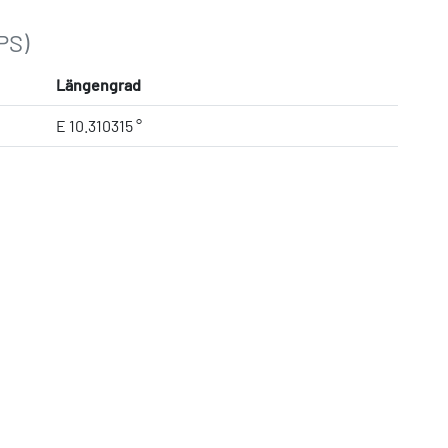
PS)
Längengrad
E 10.310315 °