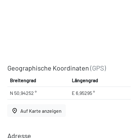
Geographische Koordinaten
(GPS)
Breitengrad
Längengrad
N 50.94252 °
E 6.95295 °
place
Auf Karte anzeigen
Adresse