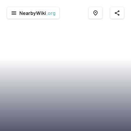
NearbyWiki
.org
menu
place
share