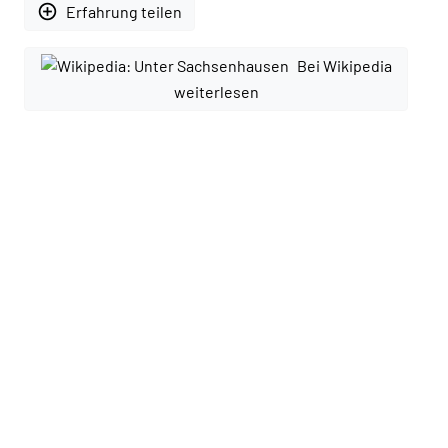
add_circle_outline
Erfahrung teilen
Bei Wikipedia
weiterlesen