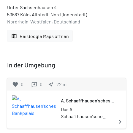
Unter Sachsenhausen 4
50667 Köln, Altstadt-Nord (Innenstadt)
Nordrhein-Westfalen, Deutschland
map
Bei Google Maps öffnen
In der Umgebung
favorite
0
0
near_me
22
m
reviews
A. Schaaffhausen’sches
Bankpalais
Das A.
Schaaffhausen’sche
navigate_next
Bankpalais, Unter
Sachsenhausen 4 in Köln,