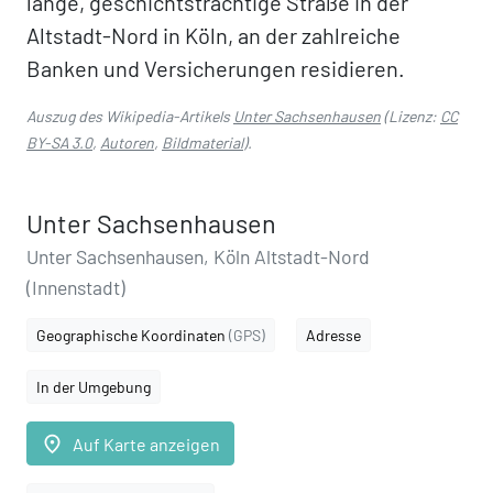
lange, geschichtsträchtige Straße in der
Altstadt-Nord in Köln, an der zahlreiche
Banken und Versicherungen residieren.
Auszug des Wikipedia-Artikels
Unter Sachsenhausen
(Lizenz:
CC
BY-SA 3.0
,
Autoren
,
Bildmaterial
).
Unter Sachsenhausen
Unter Sachsenhausen, Köln Altstadt-Nord
(Innenstadt)
Geographische Koordinaten
(GPS)
Adresse
In der Umgebung
place
Auf Karte anzeigen