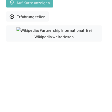
place
Auf Karte anzeigen
add_circle_outline
Erfahrung teilen
Bei
Wikipedia weiterlesen