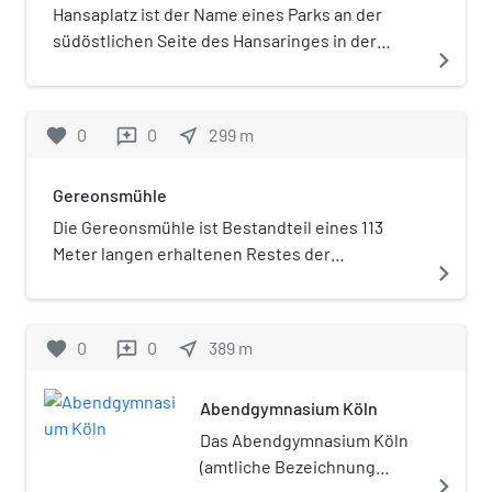
Hansaplatz ist der Name eines Parks an der
südöstlichen Seite des Hansaringes in der
navigate_next
Kölner Altstadt-Nord, der durch einen 113 Meter
langen Rest der mittelalterlichen Stadtmauer
und der Gereonsmühle begrenzt wird.
favorite
0
0
near_me
299
m
reviews
Gereonsmühle
Die Gereonsmühle ist Bestandteil eines 113
Meter langen erhaltenen Restes der
navigate_next
mittelalterlichen Stadtmauer von Köln und liegt
zwischen Gereonswall und Hansaring westlich
der Eigelsteintorburg.
favorite
0
0
near_me
389
m
reviews
Abendgymnasium Köln
Das Abendgymnasium Köln
(amtliche Bezeichnung
navigate_next