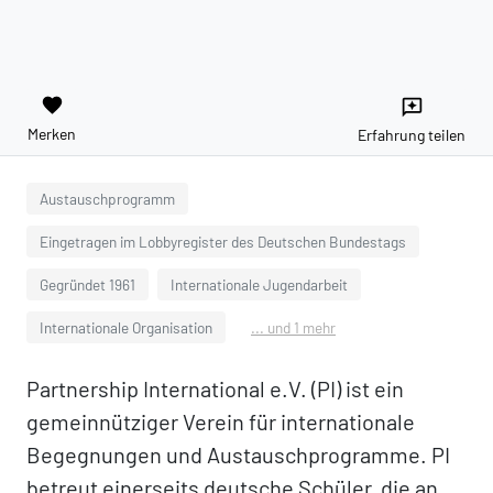
favorite
reviews
Merken
Erfahrung teilen
Austauschprogramm
Eingetragen im Lobbyregister des Deutschen Bundestags
Gegründet 1961
Internationale Jugendarbeit
Internationale Organisation
... und 1 mehr
Partnership International e.V. (PI) ist ein
gemeinnütziger Verein für internationale
Begegnungen und Austauschprogramme. PI
betreut einerseits deutsche Schüler, die an