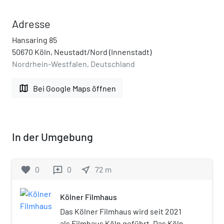
Adresse
Hansaring 85
50670 Köln, Neustadt/Nord (Innenstadt)
Nordrhein-Westfalen, Deutschland
map
Bei Google Maps öffnen
In der Umgebung
favorite
0
0
near_me
72
m
reviews
Kölner Filmhaus
Das Kölner Filmhaus wird seit 2021
als Filmhaus Köln geführt. Das Kölner