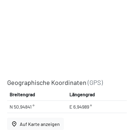
Geographische Koordinaten
(GPS)
Breitengrad
Längengrad
N 50.94841 °
E 6.94989 °
place
Auf Karte anzeigen