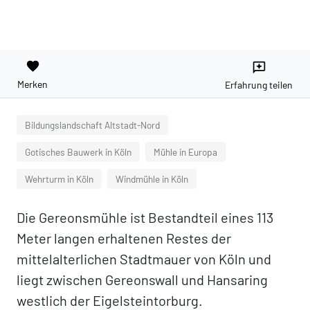
favorite
reviews
Merken
Erfahrung teilen
Bildungslandschaft Altstadt-Nord
Gotisches Bauwerk in Köln
Mühle in Europa
Wehrturm in Köln
Windmühle in Köln
Die Gereonsmühle ist Bestandteil eines 113
Meter langen erhaltenen Restes der
mittelalterlichen Stadtmauer von Köln und
liegt zwischen Gereonswall und Hansaring
westlich der Eigelsteintorburg.