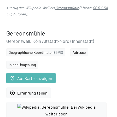
Auszug des Wikipedia-Artikels
Gereonsmühle
(Lizenz:
CC BY-SA
3.0
,
Autoren
).
Gereonsmühle
Gereonswall, Köln Altstadt-Nord (Innenstadt)
Geographische Koordinaten
(GPS)
Adresse
In der Umgebung
place
Auf Karte anzeigen
add_circle_outline
Erfahrung teilen
Bei Wikipedia
weiterlesen