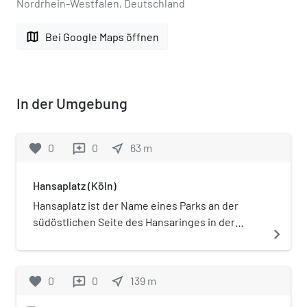
Nordrhein-Westfalen, Deutschland
map
Bei Google Maps öffnen
In der Umgebung
favorite
0
0
near_me
63
m
reviews
Hansaplatz (Köln)
Hansaplatz ist der Name eines Parks an der
südöstlichen Seite des Hansaringes in der
navigate_next
Kölner Altstadt-Nord, der durch einen 113 Meter
langen Rest der mittelalterlichen Stadtmauer
und der Gereonsmühle begrenzt wird.
favorite
0
0
near_me
139
m
reviews