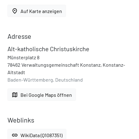
place
Auf Karte anzeigen
Adresse
Alt-katholische Christuskirche
Münsterplatz 8
78462 Verwaltungsgemeinschaft Konstanz, Konstanz-
Altstadt
Baden-Württemberg, Deutschland
map
Bei Google Maps öffnen
Weblinks
link
WikiData (Q1087351)