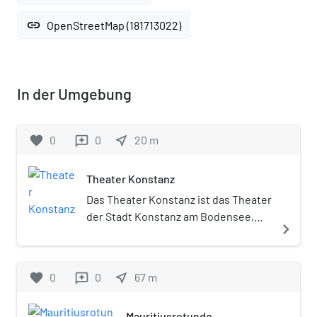
link
OpenStreetMap (181713022)
In der Umgebung
favorite
0
0
near_me
20
m
reviews
Theater Konstanz
Das Theater Konstanz ist das Theater
der Stadt Konstanz am Bodensee,
navigate_next
dessen Vorgeschichte bis ins Jahr
1607 zurückreicht. Es betreibt die
drei Spielstätten Stadttheater,
favorite
0
0
near_me
67
m
reviews
Werkstatt und Spiegelhalle.
Mauritiusrotunde