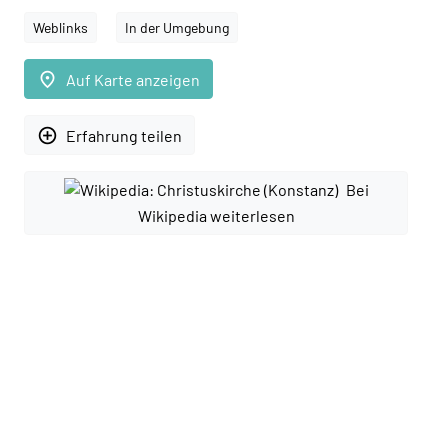
Weblinks
In der Umgebung
place
Auf Karte anzeigen
add_circle_outline
Erfahrung teilen
Bei
Wikipedia weiterlesen