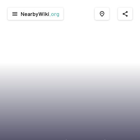
NearbyWiki
.org
menu
place
share