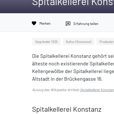
Spitalkellerei Kon
favorite
Merken
reviews
Erfahrung teilen
Gegründet 1225
Kultur (Konstanz)
Produzie
Die Spitalkellerei Konstanz gehört sei
älteste noch existierende Spitalkelle
Kellergewölbe der Spitalkellerei lie
Altstadt in der Brückengasse 16.
Auszug des Wikipedia-Artikels
Spitalkellerei Konstan
Spitalkellerei Konstanz