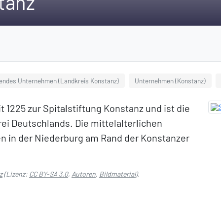
stanz
rendes Unternehmen (Landkreis Konstanz)
Unternehmen (Konstanz)
t 1225 zur Spitalstiftung Konstanz und ist die
rei Deutschlands. Die mittelalterlichen
gen in der Niederburg am Rand der Konstanzer
z
(Lizenz:
CC BY-SA 3.0
,
Autoren
,
Bildmaterial
).