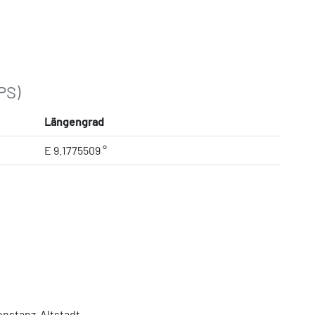
PS)
Längengrad
E 9.1775509 °
nstanz-Altstadt