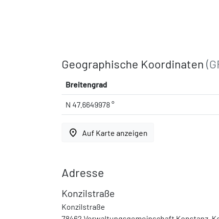
Geographische Koordinaten
(G
Breitengrad
N 47.6649978 °
place
Auf Karte anzeigen
Adresse
Konzilstraße
Konzilstraße
78462 Verwaltungsgemeinschaft Konstanz, Ko