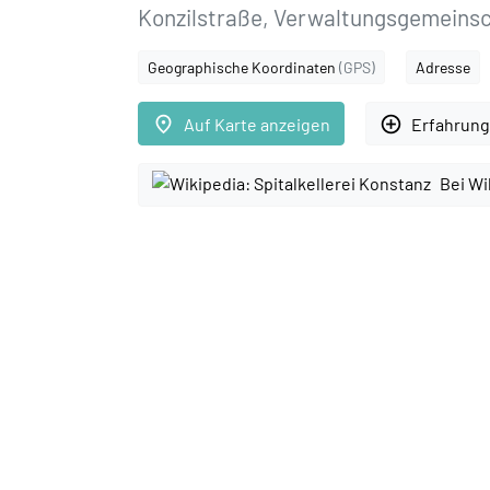
Konzilstraße, Verwaltungsgemeins
Geographische Koordinaten
(GPS)
Adresse
place
add_circle_outline
Auf Karte anzeigen
Erfahrung
Bei Wi