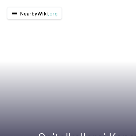
NearbyWiki
.org
menu