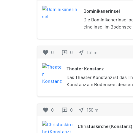
Dominikanerinsel
Die Dominikanerinsel od
eine Insel im Bodensee 
(festländischen) Altstad
Fläche von 1,8 Hektar is
Bodenseeinseln. Die Ins
favorite
0
0
near_me
131
m
reviews
sechs Meter breiten St
Altstadt getrennt und m
Theater Konstanz
verbunden. Sie wird vo
Inselhotel dominiert, d
Das Theater Konstanz ist das Th
Dominikanerkloster unt
Konstanz am Bodensee, dessen 
Jahr 1607 zurückreicht. Es betre
Stadttheater, Werkstatt und Spi
favorite
0
0
near_me
150
m
reviews
Christuskirche (Konstanz)