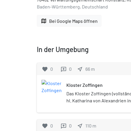
Baden-Württemberg, Deutschland
map
Bei Google Maps öffnen
In der Umgebung
favorite
0
0
near_me
66
m
reviews
Kloster Zoffingen
Das Kloster Zoffingen (vollstän
hl. Katharina von Alexandrien i
seit dem 13. Jahrhundert in Ko
ist ein nach dem Domscholaste
benanntes Nonnenkloster.
favorite
0
0
near_me
110
m
reviews