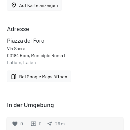
place
Auf Karte anzeigen
Adresse
Piazza del Foro
Via Sacra
00184 Rom, Municipio Roma I
Latium, Italien
map
Bei Google Maps öffnen
In der Umgebung
favorite
0
0
near_me
26
m
reviews