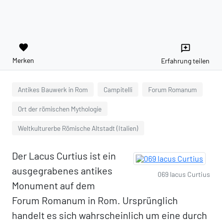
favorite
reviews
Merken
Erfahrung teilen
Antikes Bauwerk in Rom
Campitelli
Forum Romanum
Ort der römischen Mythologie
Weltkulturerbe Römische Altstadt (Italien)
Der Lacus Curtius ist ein
ausgegrabenes antikes
069 lacus Curtius
Monument auf dem
Forum Romanum in Rom. Ursprünglich
handelt es sich wahrscheinlich um eine durch