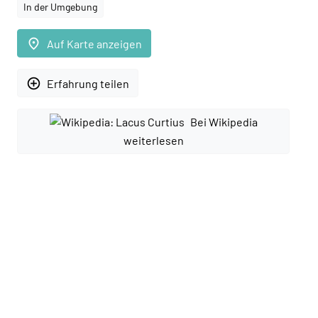
In der Umgebung
place
Auf Karte anzeigen
add_circle_outline
Erfahrung teilen
Bei Wikipedia
weiterlesen