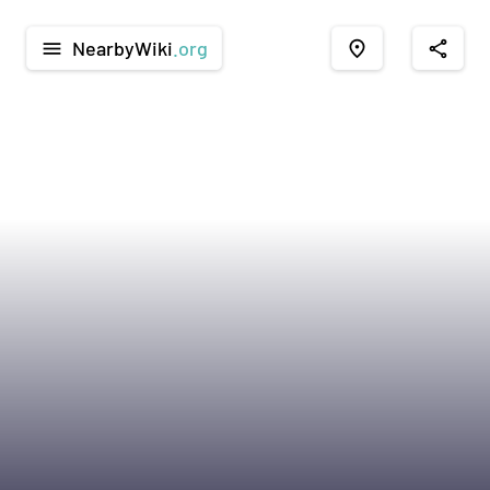
NearbyWiki
.org
menu
place
share