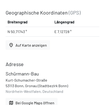
Geographische Koordinaten
(GPS)
Breitengrad
Längengrad
N 50.71743 °
E 7.12728 °
place
Auf Karte anzeigen
Adresse
Schürmann-Bau
Kurt-Schumacher-Straße
53113 Bonn, Gronau (Stadtbezirk Bonn)
Nordrhein-Westfalen, Deutschland
map
Bei Google Maps öffnen