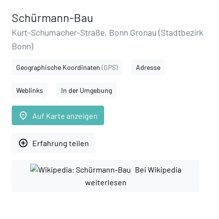
Schürmann-Bau
Kurt-Schumacher-Straße, Bonn Gronau (Stadtbezirk
Bonn)
Geographische Koordinaten
(GPS)
Adresse
Weblinks
In der Umgebung
place
Auf Karte anzeigen
add_circle_outline
Erfahrung teilen
Bei Wikipedia
weiterlesen