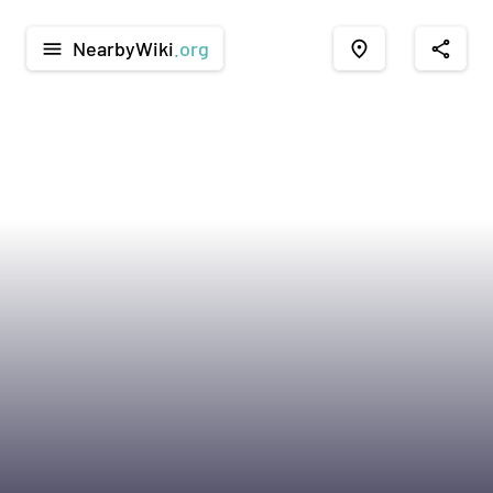
NearbyWiki
.org
menu
place
share