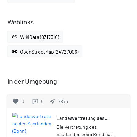
Weblinks
link
WikiData (Q317310)
link
OpenStreetMap (24727006)
In der Umgebung
favorite
0
0
near_me
78
m
reviews
Landesvertretung des
Saarlandes (Bonn)
Die Vertretung des
Saarlandes beim Bund hatte