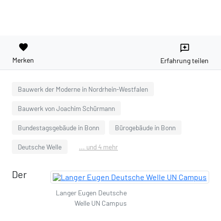
favorite
reviews
Merken
Erfahrung teilen
Bauwerk der Moderne in Nordrhein-Westfalen
Bauwerk von Joachim Schürmann
Bundestagsgebäude in Bonn
Bürogebäude in Bonn
Deutsche Welle
... und 4 mehr
Der
Langer Eugen Deutsche
Welle UN Campus