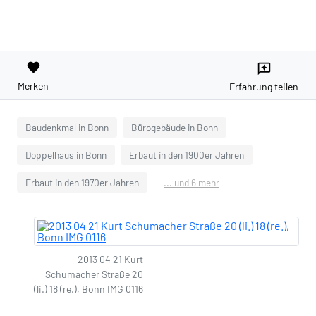
favorite
reviews
Merken
Erfahrung teilen
Baudenkmal in Bonn
Bürogebäude in Bonn
Doppelhaus in Bonn
Erbaut in den 1900er Jahren
Erbaut in den 1970er Jahren
... und 6 mehr
2013 04 21 Kurt
Schumacher Straße 20
(li.) 18 (re.), Bonn IMG 0116