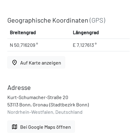
Geographische Koordinaten
(GPS)
Breitengrad
Längengrad
N 50.716209 °
E 7.127613 °
place
Auf Karte anzeigen
Adresse
Kurt-Schumacher-Straße 20
53113 Bonn, Gronau (Stadtbezirk Bonn)
Nordrhein-Westfalen, Deutschland
map
Bei Google Maps öffnen