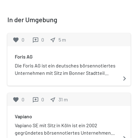
In der Umgebung
favorite
0
0
near_me
5
m
reviews
Foris AG
Die Foris AG ist ein deutsches börsennotiertes
Unternehmen mit Sitz im Bonner Stadtteil
navigate_next
Bundesviertel. Sie wurde 1996 gegründet und
führte 1998 die gewerbliche
Prozesskostenfinanzierung in Deutschland ein.
favorite
0
0
near_me
31
m
reviews
Vapiano
Vapiano SE mit Sitz in Köln ist ein 2002
gegründetes börsennotiertes Unternehmen