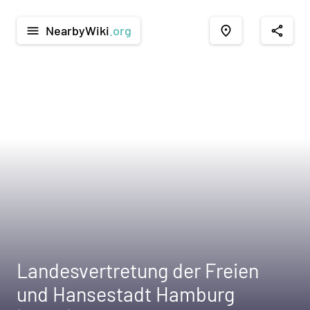
NearbyWiki
.org
menu
place
share
Landesvertretung der Freien
und Hansestadt Hamburg