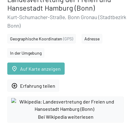
Hansestadt Hamburg (Bonn)
Kurt-Schumacher-Straße, Bonn Gronau (Stadtbezirk
Bonn)
Geographische Koordinaten
(GPS)
Adresse
In der Umgebung
place
Auf Karte anzeigen
add_circle_outline
Erfahrung teilen
Bei Wikipedia weiterlesen