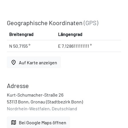
Geographische Koordinaten
(GPS)
Breitengrad
Längengrad
N 50.7155 °
E 7.1286111111111 °
place
Auf Karte anzeigen
Adresse
Kurt-Schumacher-Straße 26
53113 Bonn, Gronau (Stadtbezirk Bonn)
Nordrhein-Westfalen, Deutschland
map
Bei Google Maps öffnen