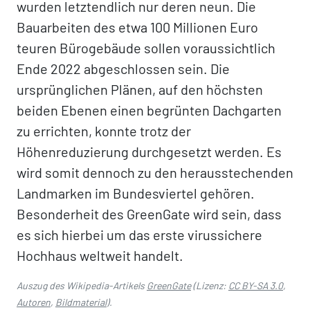
wurden letztendlich nur deren neun. Die
Bauarbeiten des etwa 100 Millionen Euro
teuren Bürogebäude sollen voraussichtlich
Ende 2022 abgeschlossen sein. Die
ursprünglichen Plänen, auf den höchsten
beiden Ebenen einen begrünten Dachgarten
zu errichten, konnte trotz der
Höhenreduzierung durchgesetzt werden. Es
wird somit dennoch zu den herausstechenden
Landmarken im Bundesviertel gehören.
Besonderheit des GreenGate wird sein, dass
es sich hierbei um das erste virussichere
Hochhaus weltweit handelt.
Auszug des Wikipedia-Artikels
GreenGate
(Lizenz:
CC BY-SA 3.0
,
Autoren
,
Bildmaterial
).