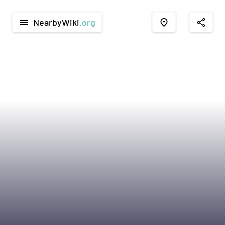
NearbyWiki
.org
menu
place
share