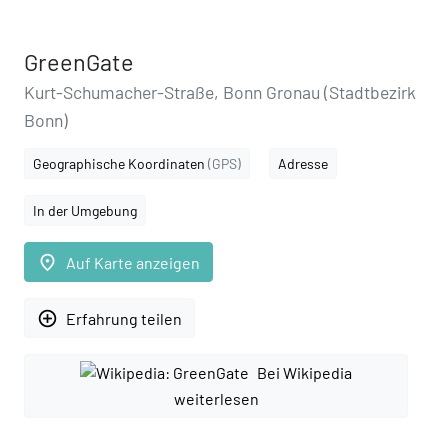
GreenGate
Kurt-Schumacher-Straße, Bonn Gronau (Stadtbezirk
Bonn)
Geographische Koordinaten
(GPS)
Adresse
In der Umgebung
place
Auf Karte anzeigen
add_circle_outline
Erfahrung teilen
Bei Wikipedia
weiterlesen