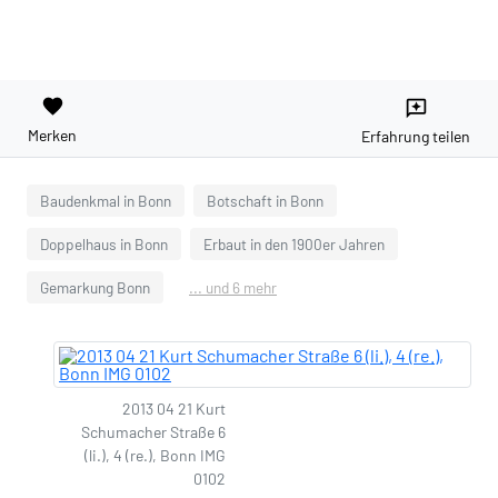
favorite
reviews
Merken
Erfahrung teilen
Baudenkmal in Bonn
Botschaft in Bonn
Doppelhaus in Bonn
Erbaut in den 1900er Jahren
Gemarkung Bonn
... und 6 mehr
2013 04 21 Kurt
Schumacher Straße 6
(li.), 4 (re.), Bonn IMG
0102