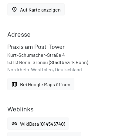
place
Auf Karte anzeigen
Adresse
Praxis am Post-Tower
Kurt-Schumacher-Straße 4
53113 Bonn, Gronau (Stadtbezirk Bonn)
Nordrhein-Westfalen, Deutschland
map
Bei Google Maps öffnen
Weblinks
link
WikiData (Q14546740)