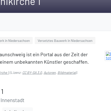
nikirche 1
rk in Niedersachsen
Versetztes Bauwerk in Niedersachsen
raunschweig ist ein Portal aus der Zeit der
einem unbekannten Künstler geschaffen.
irche 1
(Lizenz:
CC BY-SA 3.0
,
Autoren
,
Bildmaterial
).
 1
 Innenstadt