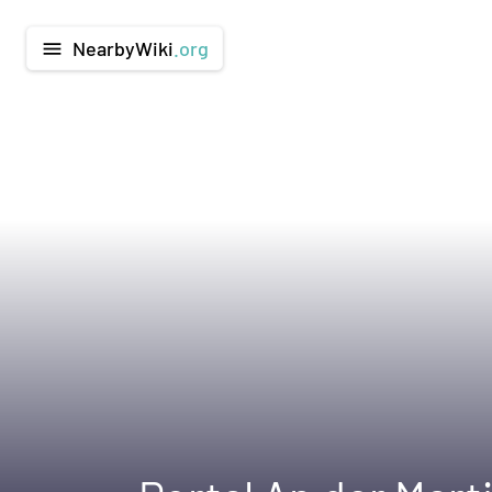
NearbyWiki
.org
menu