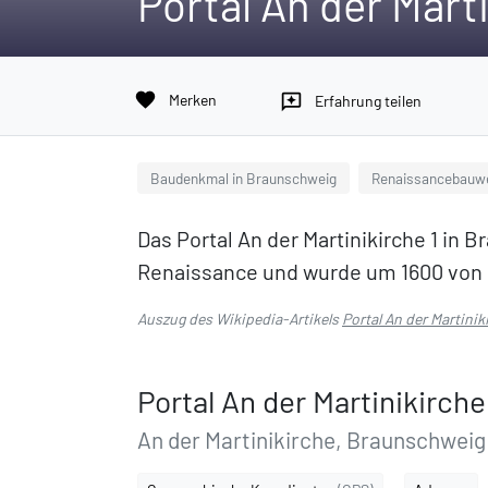
Portal An der Marti
favorite
Merken
reviews
Erfahrung teilen
Baudenkmal in Braunschweig
Renaissancebauwe
Das Portal An der Martinikirche 1 in B
Renaissance und wurde um 1600 von 
Auszug des Wikipedia-Artikels
Portal An der Martinik
Portal An der Martinikirche
An der Martinikirche, Braunschweig