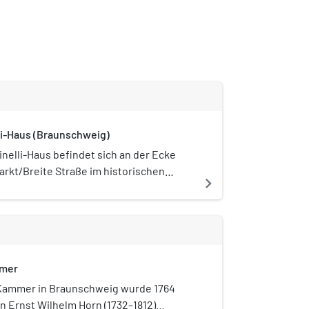
li-Haus (Braunschweig)
nelli-Haus befindet sich an der Ecke
arkt/Breite Straße im historischen
navigate_next
 Altstadt in Braunschweig. Es wurde
eneral-Erbpostmeister Stechinelli (d. i.
Maria Capellini) erbaut.
mmer
 Kammer in Braunschweig wurde 1764
n Ernst Wilhelm Horn (1732–1812)