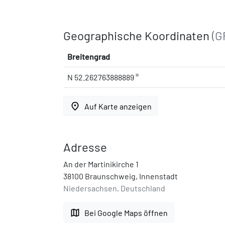
Geographische Koordinaten
(G
Breitengrad
N 52.262763888889 °
place
Auf Karte anzeigen
Adresse
An der Martinikirche 1
38100 Braunschweig, Innenstadt
Niedersachsen, Deutschland
map
Bei Google Maps öffnen