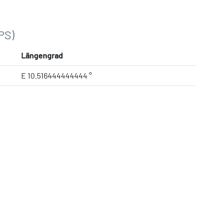
PS)
Längengrad
E 10.516444444444 °