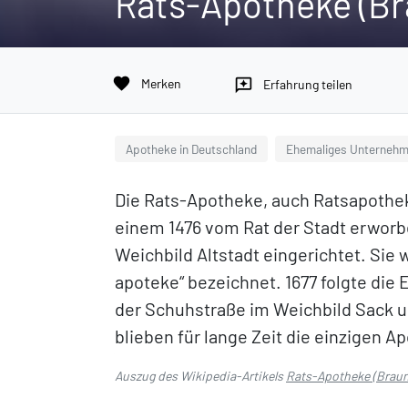
Rats-Apotheke (B
favorite
Merken
reviews
Erfahrung teilen
Apotheke in Deutschland
Ehemaliges Unternehm
Die Rats-Apotheke, auch Ratsapotheke
einem 1476 vom Rat der Stadt erwor
Weichbild Altstadt eingerichtet. Sie
apoteke“ bezeichnet. 1677 folgte di
der Schuhstraße im Weichbild Sack u
blieben für lange Zeit die einzigen A
Auszug des Wikipedia-Artikels
Rats-Apotheke (Brau