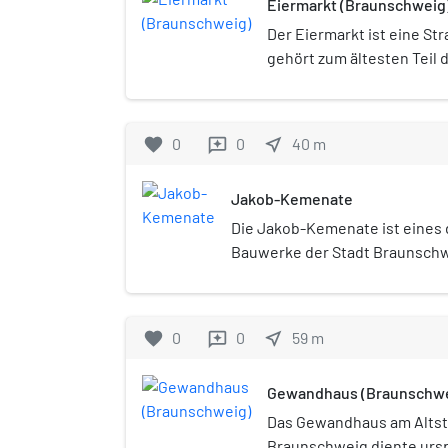
Eiermarkt (Braunschweig
Der Eiermarkt ist eine St
gehört zum ältesten Teil 
favorite
0
0
near_me
40
m
reviews
Jakob-Kemenate
Die Jakob-Kemenate ist eines 
Bauwerke der Stadt Braunschw
am heutigen Eiermarkt im Weich
Baudenkmal ist heute ein Kultu
Begegnungsort.
favorite
0
0
near_me
59
m
reviews
Gewandhaus (Braunschwe
Das Gewandhaus am Altst
Braunschweig diente ursp