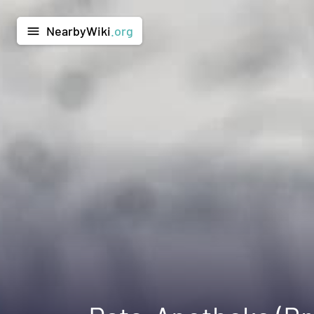
NearbyWiki
.org
menu