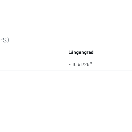
PS)
Längengrad
E 10.51725 °