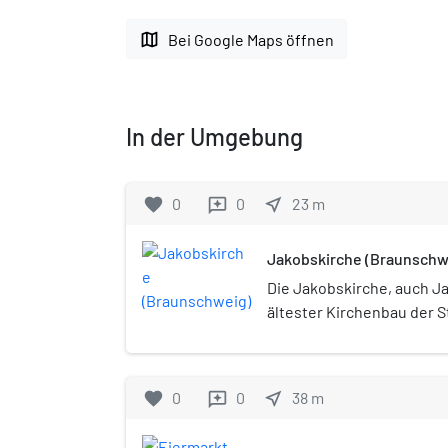
map
Bei Google Maps öffnen
In der Umgebung
favorite
0
0
near_me
23
m
reviews
Jakobskirche (Braunschw
Die Jakobskirche, auch Jak
ältester Kirchenbau der 
befindet sich im Weichbil
Eiermarkt.
favorite
0
0
near_me
38
m
reviews