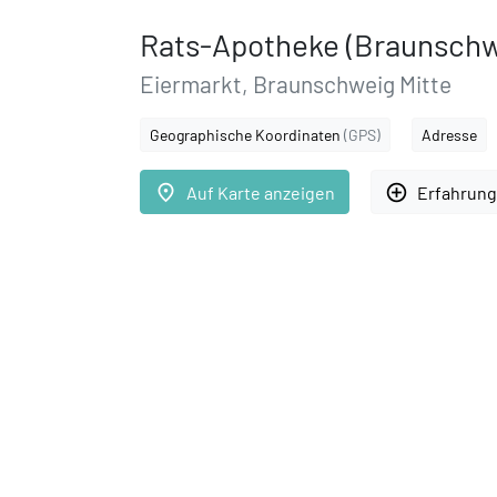
Rats-Apotheke (Braunschw
Eiermarkt, Braunschweig Mitte
Geographische Koordinaten
(GPS)
Adresse
place
add_circle_outline
Auf Karte anzeigen
Erfahrung