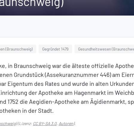
raunschweig)
en (Braunschweig)
Gegründet 1479
Gesundheitswesen (Braunschwe
, in Braunschweig war die älteste offizielle Apothe
benen Grundstück (Assekuranznummer 446) am Eierm
 war Eigentum des Rates und wurde in alten Urkunden 
e Einrichtung der Apotheke am Hagenmarkt im Weichb
nd 1752 die Aegidien-Apotheke am Ägidienmarkt, spä
potheken in der Stadt.
nschweig)
(Lizenz:
CC BY-SA 3.0
,
Autoren
).