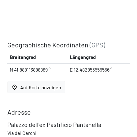
Geographische Koordinaten
(GPS)
Breitengrad
Längengrad
N 41.888113888889 °
E 12.482855555556 °
place
Auf Karte anzeigen
Adresse
Palazzo dell'ex Pastificio Pantanella
Via dei Cerchi