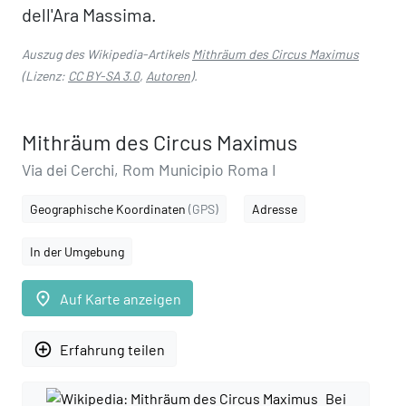
dell'Ara Massima.
Auszug des Wikipedia-Artikels
Mithräum des Circus Maximus
(Lizenz:
CC BY-SA 3.0
,
Autoren
).
Mithräum des Circus Maximus
Via dei Cerchi, Rom Municipio Roma I
Geographische Koordinaten
(GPS)
Adresse
In der Umgebung
place
Auf Karte anzeigen
add_circle_outline
Erfahrung teilen
Bei