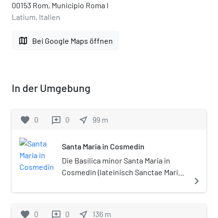
00153 Rom, Municipio Roma I
Latium, Italien
map
Bei Google Maps öffnen
In der Umgebung
favorite
0
0
near_me
99
m
reviews
Santa Maria in Cosmedin
Die Basilica minor Santa Maria in
Cosmedin (lateinisch Sanctae Mariae
navigate_next
in Cosmedin), ursprünglich Santa
Maria in Schola Graeca, ist eine
Kirche in Rom in der Nähe des
favorite
0
0
near_me
136
m
reviews