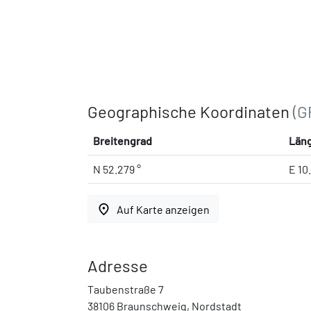
Geographische Koordinaten
(G
Breitengrad
Län
N 52.279 °
E 10
place
Auf Karte anzeigen
Adresse
Taubenstraße 7
38106 Braunschweig, Nordstadt