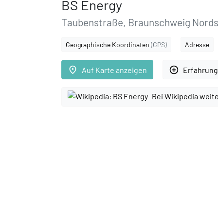
BS Energy
Taubenstraße, Braunschweig Nords
Geographische Koordinaten
(GPS)
Adresse
place
add_circle_outline
Auf Karte anzeigen
Erfahrung
Bei Wikipedia weit