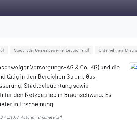
851
Stadt- oder Gemeindewerke (Deutschland)
Unternehmen (Braun
unschweiger Versorgungs-AG & Co. KG) und die
 tätig in den Bereichen Strom, Gas,
sserung, Stadtbeleuchtung sowie
h für den Netzbetrieb in Braunschweig. Es
ieter in Erscheinung.
 BY-SA 3.0
,
Autoren
,
Bildmaterial
).