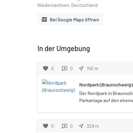
Niedersachsen, Deutschland
map
Bei Google Maps öffnen
In der Umgebung
favorite
0
0
near_me
152
m
reviews
Nordpark (Braunschweig)
Der Nordpark in Braunschw
Parkanlage auf den ehema
früheren Nordbahnhofs i
Ringgebiet. Durch den Par
ein Geh- und Radweg auf 
favorite
0
0
near_me
329
m
reviews
Bahntrassen. Die derzeiti