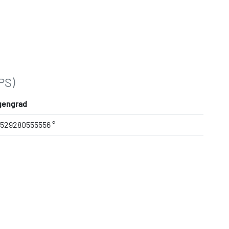
PS)
gengrad
.529280555556 °