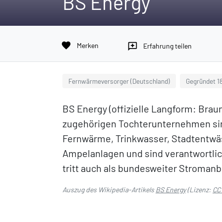
BS Energy
favorite
Merken
reviews
Erfahrung teilen
Fernwärmeversorger (Deutschland)
Gegründet 1
BS Energy (offizielle Langform: Bra
zugehörigen Tochterunternehmen sind
Fernwärme, Trinkwasser, Stadtentwä
Ampelanlagen und sind verantwortlic
tritt auch als bundesweiter Stromanb
Auszug des Wikipedia-Artikels
BS Energy
(Lizenz:
CC