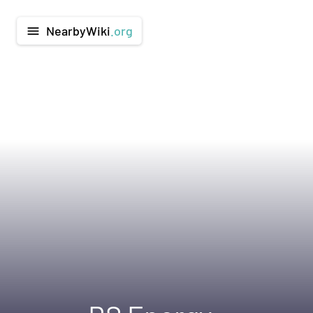
NearbyWiki
.org
menu