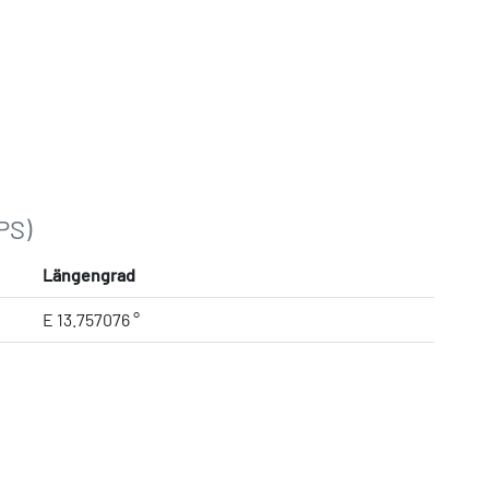
PS)
Längengrad
E 13.757076 °