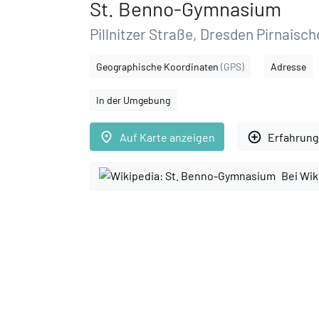
St. Benno-Gymnasium
Pillnitzer Straße, Dresden Pirnaisch
Geographische Koordinaten
(GPS)
Adresse
In der Umgebung
place
add_circle_outline
Auf Karte anzeigen
Erfahrung
Bei Wik