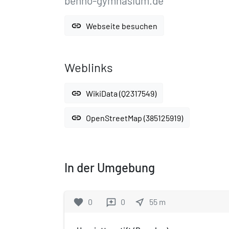
benno-gymnasium.de
link
Webseite besuchen
Weblinks
link
WikiData (Q2317549)
link
OpenStreetMap (385125919)
In der Umgebung
favorite
0
0
near_me
55
m
reviews