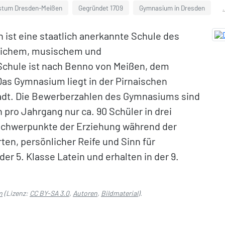
stum Dresden-Meißen
Gegründet 1709
Gymnasium in Dresden
ist eine staatlich anerkannte Schule des
lichem, musischem und
 Schule ist nach Benno von Meißen, dem
Das Gymnasium liegt in der Pirnaischen
tadt. Die Bewerberzahlen des Gymnasiums sind
pro Jahrgang nur ca. 90 Schüler in drei
chwerpunkte der Erziehung während der
ten, persönlicher Reife und Sinn für
der 5. Klasse Latein und erhalten in der 9.
m
(Lizenz:
CC BY-SA 3.0
,
Autoren
,
Bildmaterial
).