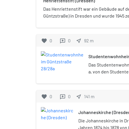
Henriettenstift (Dresden)
Das Henriettenstift war ein Gebäude auf der
Güntzstraße) in Dresden und wurde 1945 ze
favorite
0
0
near_me
92
m
reviews
Studentenwohnheim
Das Studentenwohn
a, von den Studente
umgangssprachlich 
als Güntzburg bezei
den Namen Güntzpal
favorite
0
0
near_me
141
m
reviews
vermarktet, wurde 
Entwürfen von Wolf
Johanneskirche (Dresde
Kollektiv für die TU
Studentenwohnheim
Die Johanneskirche in D
1955/1956 mit Relie
Jahren 1874 bis 1878 von