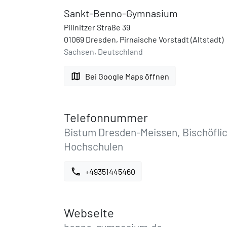
Sankt-Benno-Gymnasium
Pillnitzer Straße 39
01069 Dresden, Pirnaische Vorstadt (Altstadt)
Sachsen, Deutschland
map
Bei Google Maps öffnen
Telefonnummer
Bistum Dresden-Meissen, Bischöflic
Hochschulen
call
+49351445460
Webseite