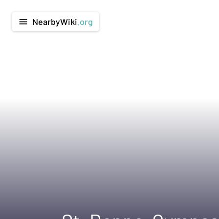
NearbyWiki
.org
menu