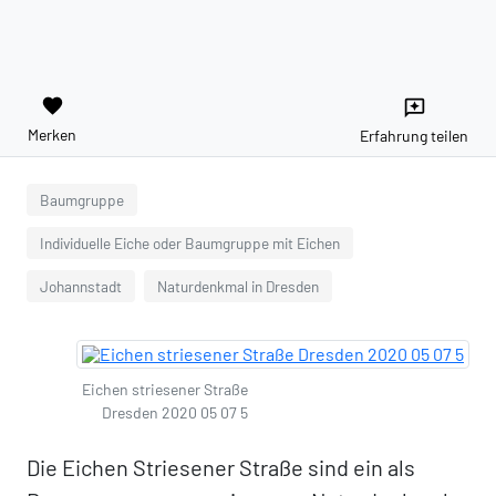
favorite
reviews
Merken
Erfahrung teilen
Baumgruppe
Individuelle Eiche oder Baumgruppe mit Eichen
Johannstadt
Naturdenkmal in Dresden
Eichen striesener Straße
Dresden 2020 05 07 5
Die Eichen Striesener Straße sind ein als