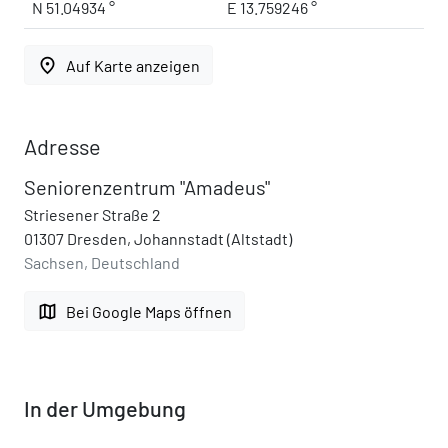
N 51.04934 °
E 13.759246 °
place
Auf Karte anzeigen
Adresse
Seniorenzentrum "Amadeus"
Striesener Straße 2
01307 Dresden, Johannstadt (Altstadt)
Sachsen, Deutschland
map
Bei Google Maps öffnen
In der Umgebung