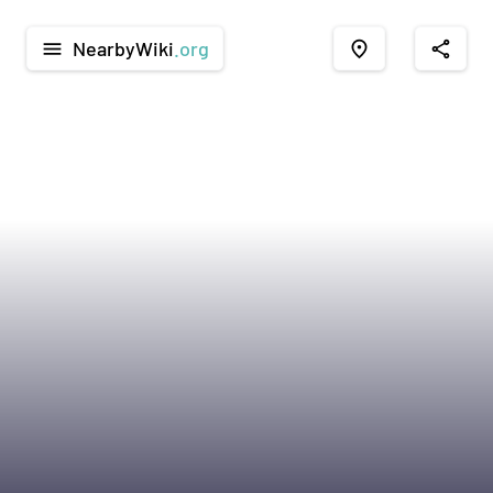
NearbyWiki
.org
menu
place
share