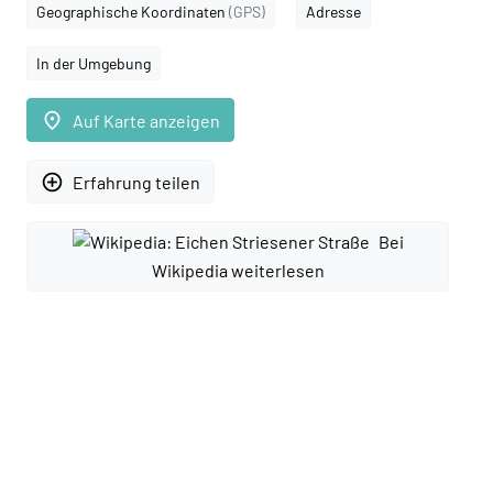
Geographische Koordinaten
(GPS)
Adresse
In der Umgebung
place
Auf Karte anzeigen
add_circle_outline
Erfahrung teilen
Bei
Wikipedia weiterlesen