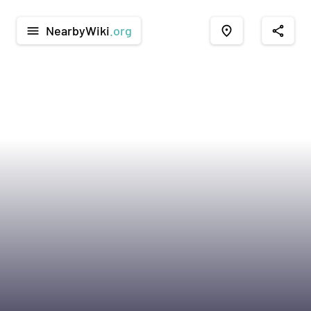
NearbyWiki
.org
menu
place
share