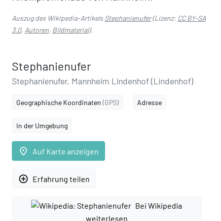
Auszug des Wikipedia-Artikels
Stephanienufer
(Lizenz:
CC BY-SA
3.0
,
Autoren
,
Bildmaterial
).
Stephanienufer
Stephanienufer, Mannheim Lindenhof (Lindenhof)
Geographische Koordinaten
(GPS)
Adresse
In der Umgebung
place
Auf Karte anzeigen
add_circle_outline
Erfahrung teilen
Bei Wikipedia
weiterlesen