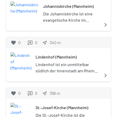
Johanniskirche (Mannheim)
Die Johanniskirche ist eine
evangelische Kirche im
navigate_next
Mannheimer Stadtteil
Lindenhof. Sie wurde zwischen
1901 und 1904 von Robert
favorite
0
0
near_me
340
m
reviews
Curjel und Karl Moser erbaut.
Lindenhof (Mannheim)
Lindenhof ist ein unmittelbar
südlich der Innenstadt am Rhein
navigate_next
gelegener Stadtbezirk und
Stadtteil von Mannheim im Rhein-
Neckar-Dreieck.
favorite
0
0
near_me
396
m
reviews
St.-Josef-Kirche (Mannheim)
Die St.-Josef-Kirche ist die