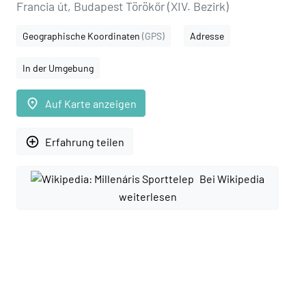
Francia út, Budapest Törökőr (XIV. Bezirk)
Geographische Koordinaten
(GPS)
Adresse
In der Umgebung
place
Auf Karte anzeigen
add_circle_outline
Erfahrung teilen
Bei Wikipedia
weiterlesen