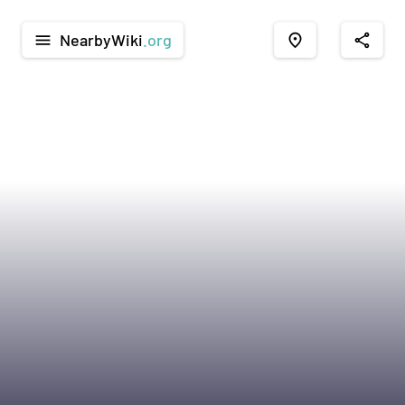
NearbyWiki
.org
menu
place
share