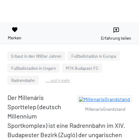
favorite
reviews
Merken
Erfahrung teilen
Erbaut in den 1890er Jahren
Fußballstadion in Europa
Fußballstadion in Ungarn
MTK Budapest FC
Radrennbahn
... und 4 mehr
Der Millenáris
Sporttelep (deutsch
MillenarisGrandstand
Millennium
Sportkomplex) ist eine Radrennbahn im XIV.
Budapester Bezirk (Zugló) der ungarischen