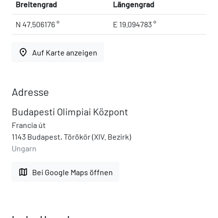
Breitengrad
Längengrad
N 47.506176 °
E 19.094783 °
place
Auf Karte anzeigen
Adresse
Budapesti Olimpiai Központ
Francia út
1143 Budapest, Törökőr (XIV. Bezirk)
Ungarn
map
Bei Google Maps öffnen