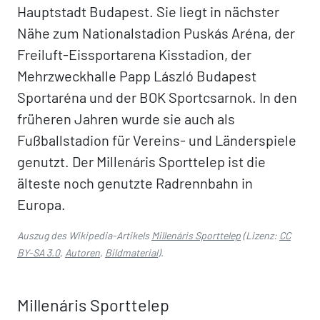
Hauptstadt Budapest. Sie liegt in nächster
Nähe zum Nationalstadion Puskás Aréna, der
Freiluft-Eissportarena Kisstadion, der
Mehrzweckhalle Papp László Budapest
Sportaréna und der BOK Sportcsarnok. In den
früheren Jahren wurde sie auch als
Fußballstadion für Vereins- und Länderspiele
genutzt. Der Millenáris Sporttelep ist die
älteste noch genutzte Radrennbahn in
Europa.
Auszug des Wikipedia-Artikels
Millenáris Sporttelep
(Lizenz:
CC
BY-SA 3.0
,
Autoren
,
Bildmaterial
).
Millenáris Sporttelep