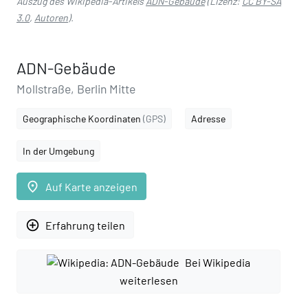
Auszug des Wikipedia-Artikels
ADN-Gebäude
(Lizenz:
CC BY-SA
3.0
,
Autoren
).
ADN-Gebäude
Mollstraße, Berlin Mitte
Geographische Koordinaten
(GPS)
Adresse
In der Umgebung
place
Auf Karte anzeigen
add_circle_outline
Erfahrung teilen
Bei Wikipedia
weiterlesen