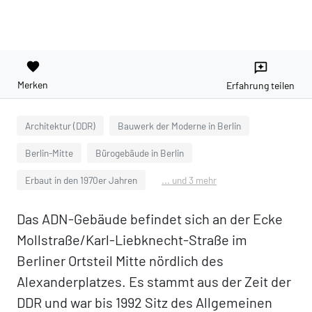
favorite
reviews
Merken
Erfahrung teilen
Architektur (DDR)
Bauwerk der Moderne in Berlin
Berlin-Mitte
Bürogebäude in Berlin
Erbaut in den 1970er Jahren
... und 3 mehr
Das ADN-Gebäude befindet sich an der Ecke
Mollstraße/Karl-Liebknecht-Straße im
Berliner Ortsteil Mitte nördlich des
Alexanderplatzes. Es stammt aus der Zeit der
DDR und war bis 1992 Sitz des Allgemeinen