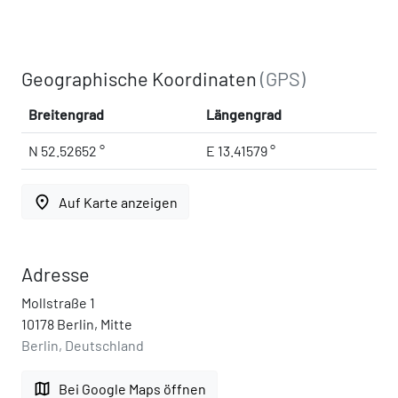
Geographische Koordinaten
(GPS)
Breitengrad
Längengrad
N 52.52652 °
E 13.41579 °
place
Auf Karte anzeigen
Adresse
Mollstraße 1
10178 Berlin, Mitte
Berlin, Deutschland
map
Bei Google Maps öffnen