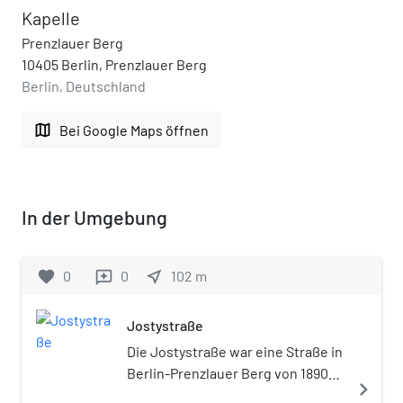
Kapelle
Prenzlauer Berg
10405 Berlin, Prenzlauer Berg
Berlin, Deutschland
map
Bei Google Maps öffnen
In der Umgebung
favorite
0
0
near_me
102
m
reviews
Jostystraße
Die Jostystraße war eine Straße in
Berlin-Prenzlauer Berg von 1890
navigate_next
bis 1969.