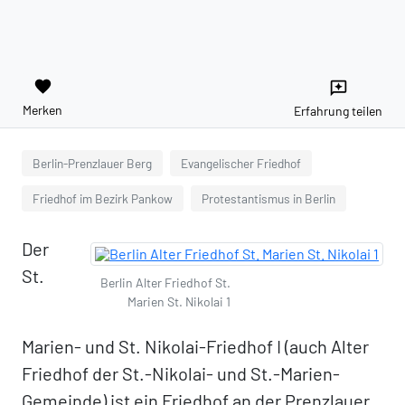
favorite
reviews
Merken
Erfahrung teilen
Berlin-Prenzlauer Berg
Evangelischer Friedhof
Friedhof im Bezirk Pankow
Protestantismus in Berlin
Der
St.
Berlin Alter Friedhof St.
Marien St. Nikolai 1
Marien- und St. Nikolai-Friedhof I (auch Alter
Friedhof der St.-Nikolai- und St.-Marien-
Gemeinde) ist ein Friedhof an der Prenzlauer