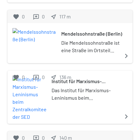
favorite
0
0
near_me
117
m
reviews
Mendelssohnstraße (Berlin)
Die Mendelssohnstraße ist
eine Straße im Ortsteil
navigate_next
Prenzlauer Berg des
Berliner Bezirks Pankow.
favorite
0
0
near_me
136
m
reviews
Institut für Marxismus-
Leninismus beim Zentralkomitee
Das Institut für Marxismus-
der SED
Leninismus beim
Zentralkomitee der
Sozialistischen Einheitspartei
navigate_next
Deutschlands (IML) wurde 1949
unter dem Namen Marx-
Engels-Lenin-Institut in Ost-
favorite
0
0
near_me
140
m
reviews