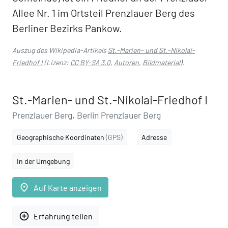
Allee Nr. 1 im Ortsteil Prenzlauer Berg des
Berliner Bezirks Pankow.
Auszug des Wikipedia-Artikels
St.-Marien- und St.-Nikolai-
Friedhof I
(Lizenz:
CC BY-SA 3.0
,
Autoren
,
Bildmaterial
).
St.-Marien- und St.-Nikolai-Friedhof I
Prenzlauer Berg, Berlin Prenzlauer Berg
Geographische Koordinaten
(GPS)
Adresse
In der Umgebung
place
Auf Karte anzeigen
add_circle_outline
Erfahrung teilen