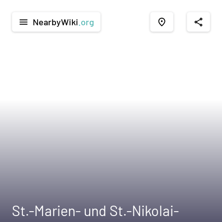
NearbyWiki
.org
menu
place
share
St.-Marien- und St.-Nikolai-