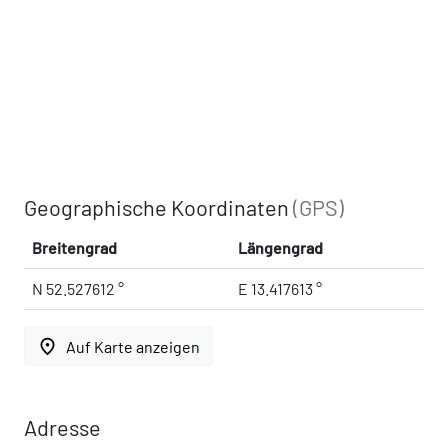
Geographische Koordinaten
(GPS)
Breitengrad
Längengrad
N 52.527612 °
E 13.417613 °
place
Auf Karte anzeigen
Adresse