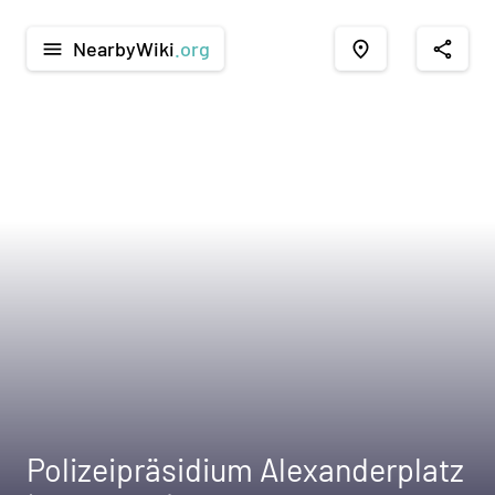
NearbyWiki
.org
menu
place
share
Polizeipräsidium Alexanderplatz