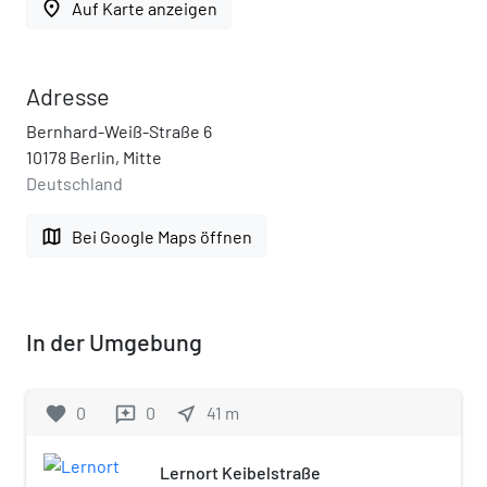
place
Auf Karte anzeigen
Adresse
Bernhard-Weiß-Straße 6
10178 Berlin, Mitte
Deutschland
map
Bei Google Maps öffnen
In der Umgebung
favorite
0
0
near_me
41
m
reviews
Lernort Keibelstraße