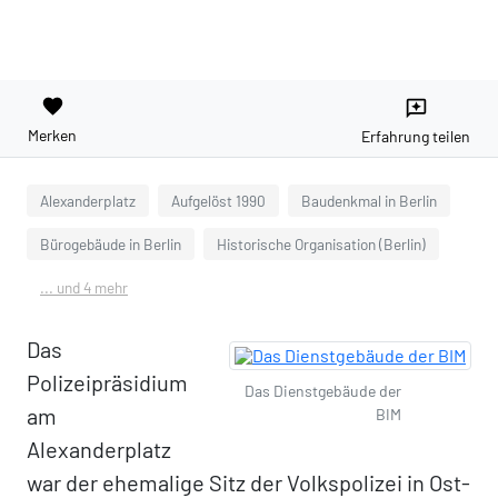
favorite
reviews
Merken
Erfahrung teilen
Alexanderplatz
Aufgelöst 1990
Baudenkmal in Berlin
Bürogebäude in Berlin
Historische Organisation (Berlin)
... und 4 mehr
Das
Polizeipräsidium
Das Dienstgebäude der
am
BIM
Alexanderplatz
war der ehemalige Sitz der Volkspolizei in Ost-