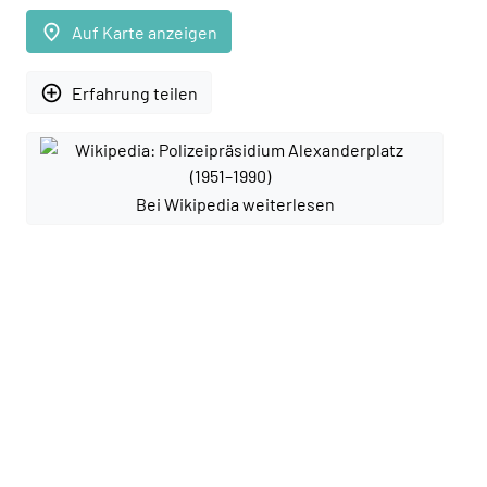
place
Auf Karte anzeigen
add_circle_outline
Erfahrung teilen
Bei Wikipedia weiterlesen