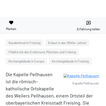
favorite
reviews
Merken
Erfahrung teilen
Baudenkmal in Freising
Erbaut in den 1840er Jahren
Filialkirche des Erzbistums München und Freising
Kirchengebäude in Europa
Kirchengebäude in Freising
Die Kapelle Pellhausen
ist die römisch-
Kapelle Pellhausen
katholische Ortskapelle
des Weilers Pellhausen, einem Ortsteil der
oberbayerischen Kreisstadt Freising. Sie