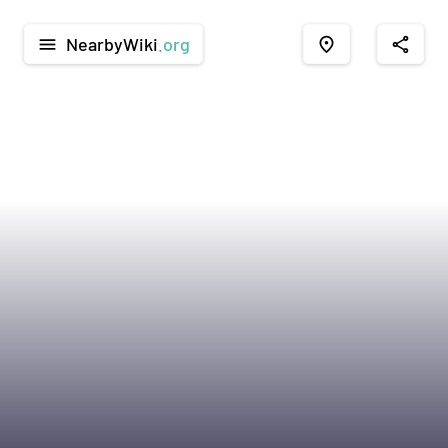
NearbyWiki
.org
menu
place
share