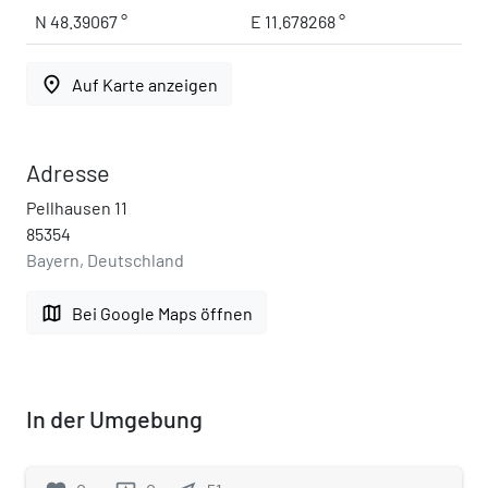
N 48.39067 °
E 11.678268 °
place
Auf Karte anzeigen
Adresse
Pellhausen 11
85354
Bayern, Deutschland
map
Bei Google Maps öffnen
In der Umgebung