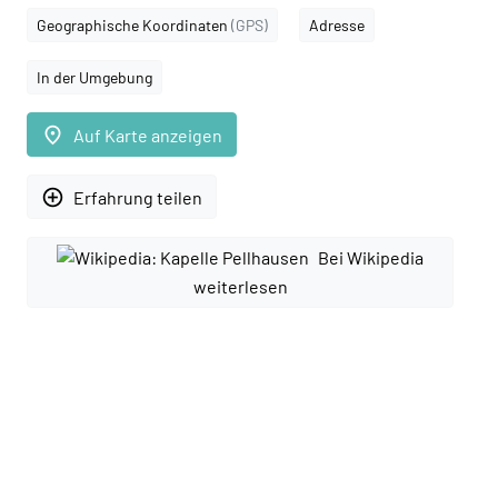
Geographische Koordinaten
(GPS)
Adresse
In der Umgebung
place
Auf Karte anzeigen
add_circle_outline
Erfahrung teilen
Bei Wikipedia
weiterlesen