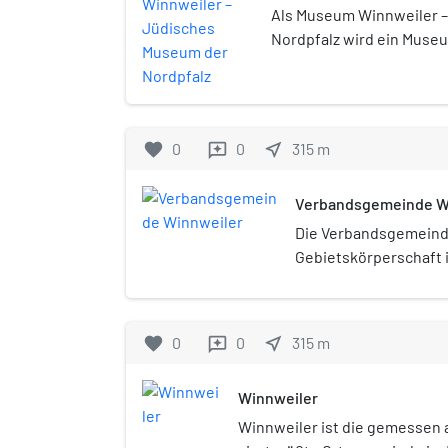
Nordpfalz
Als Museum Winnweiler 
Nordpfalz wird ein Muse
Winnweiler bezeichnet, 
hat. Sein Gebäude steht 
favorite
0
0
near_me
315
m
reviews
Verbandsgemeinde W
Die Verbandsgemeinde
Gebietskörperschaft 
Rheinland-Pfalz. Der
gehören 13 eigenstän
der Verwaltungssitz is
favorite
0
0
near_me
315
m
reviews
namensgebenden Ort
Winnweiler
Winnweiler ist die gemessen 