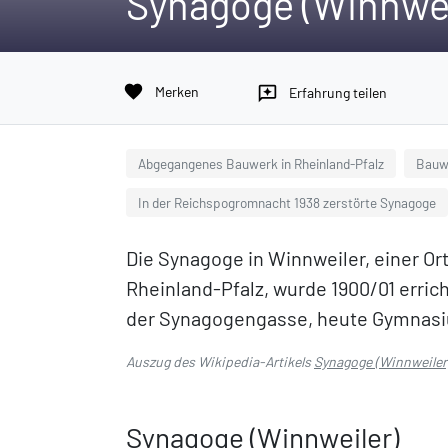
Synagoge (Winnwei
favorite
Merken
reviews
Erfahrung teilen
Abgegangenes Bauwerk in Rheinland-Pfalz
Bauwe
In der Reichspogromnacht 1938 zerstörte Synagoge
Die Synagoge in Winnweiler, einer O
Rheinland-Pfalz, wurde 1900/01 erric
der Synagogengasse, heute Gymnas
Auszug des Wikipedia-Artikels
Synagoge (Winnweiler
Synagoge (Winnweiler)