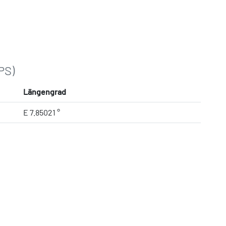
PS)
Längengrad
E 7.85021 °