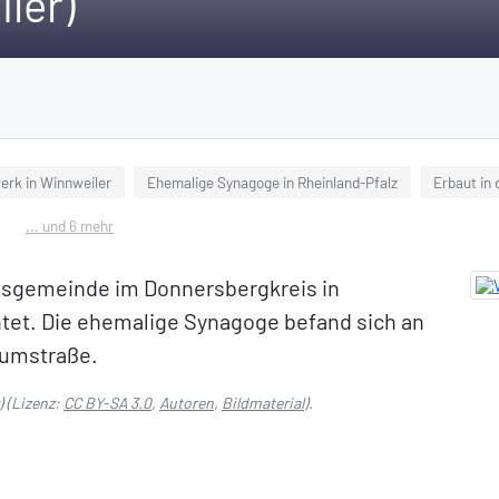
ler)
rk in Winnweiler
Ehemalige Synagoge in Rheinland-Pfalz
Erbaut in
... und 6 mehr
rtsgemeinde im Donnersbergkreis in
htet. Die ehemalige Synagoge befand sich an
iumstraße.
)
(Lizenz:
CC BY-SA 3.0
,
Autoren
,
Bildmaterial
).