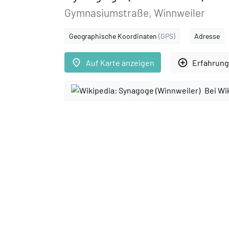
Gymnasiumstraße, Winnweiler
Geographische Koordinaten
(GPS)
Adresse
place
add_circle_outline
Auf Karte anzeigen
Erfahrung
Bei Wi