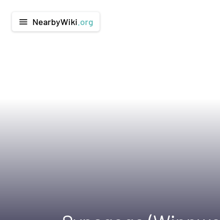
NearbyWiki
.org
menu