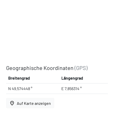
Geographische Koordinaten
(GPS)
Breitengrad
Längengrad
N 49.574448 °
E 7.856314 °
place
Auf Karte anzeigen