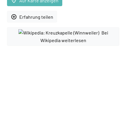
place
Auf Karte anzeigen
add_circle_outline
Erfahrung teilen
Bei
Wikipedia weiterlesen