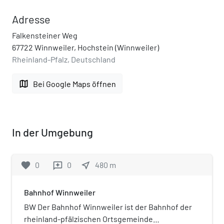
Adresse
Falkensteiner Weg
67722 Winnweiler, Hochstein (Winnweiler)
Rheinland-Pfalz, Deutschland
map
Bei Google Maps öffnen
In der Umgebung
favorite
0
0
near_me
480
m
reviews
Bahnhof Winnweiler
BW Der Bahnhof Winnweiler ist der Bahnhof der
rheinland-pfälzischen Ortsgemeinde