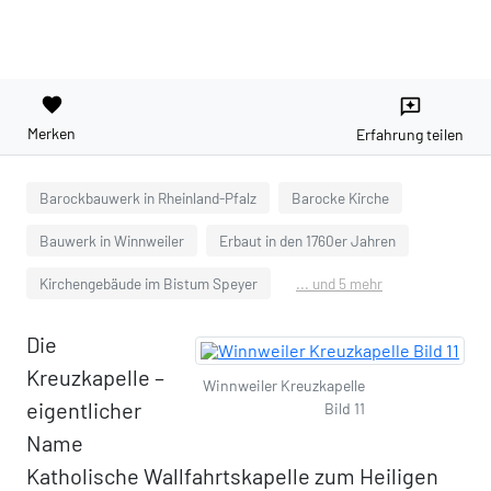
favorite
reviews
Merken
Erfahrung teilen
Barockbauwerk in Rheinland-Pfalz
Barocke Kirche
Bauwerk in Winnweiler
Erbaut in den 1760er Jahren
Kirchengebäude im Bistum Speyer
... und 5 mehr
Die
Kreuzkapelle –
Winnweiler Kreuzkapelle
eigentlicher
Bild 11
Name
Katholische Wallfahrtskapelle zum Heiligen