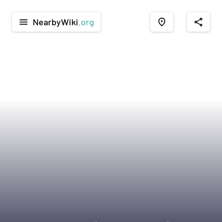
NearbyWiki
.org
menu
place
share