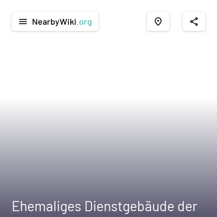
NearbyWiki
.org
menu
place
share
Ehemaliges Dienstgebäude der