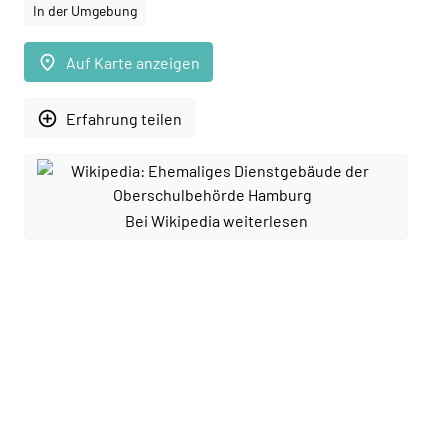
In der Umgebung
place
Auf Karte anzeigen
add_circle_outline
Erfahrung teilen
Bei Wikipedia weiterlesen