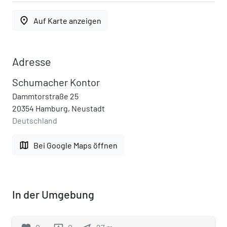
place
Auf Karte anzeigen
Adresse
Schumacher Kontor
Dammtorstraße 25
20354 Hamburg, Neustadt
Deutschland
map
Bei Google Maps öffnen
In der Umgebung