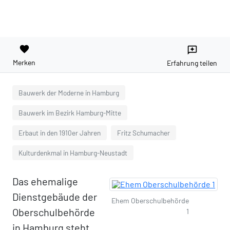
favorite
reviews
Merken
Erfahrung teilen
Bauwerk der Moderne in Hamburg
Bauwerk im Bezirk Hamburg-Mitte
Erbaut in den 1910er Jahren
Fritz Schumacher
Kulturdenkmal in Hamburg-Neustadt
Das ehemalige
Dienstgebäude der
Ehem Oberschulbehörde
Oberschulbehörde
1
in Hamburg steht