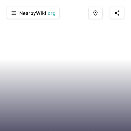
NearbyWiki
.org
menu
place
share