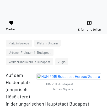
favorite
reviews
Merken
Erfahrung teilen
Platz in Europa
Platz in Ungarn
Urbaner Freiraum in Budapest
Verkehrsbauwerk in Budapest
Zugló
Auf dem
Heldenplatz
HUN 2015 Budapest
(ungarisch
Heroes’ Square
Hősök tere)
in der ungarischen Hauptstadt Budapest