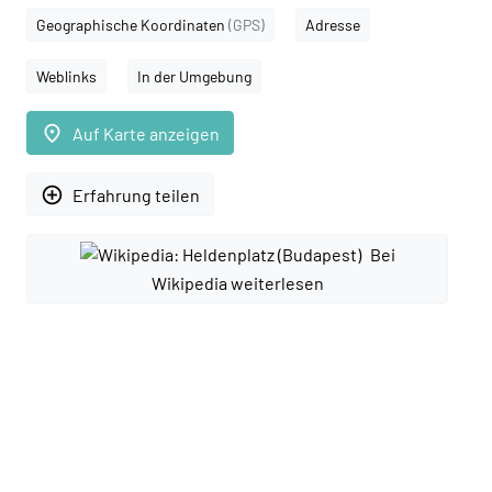
Geographische Koordinaten
(GPS)
Adresse
Weblinks
In der Umgebung
place
Auf Karte anzeigen
add_circle_outline
Erfahrung teilen
Bei
Wikipedia weiterlesen