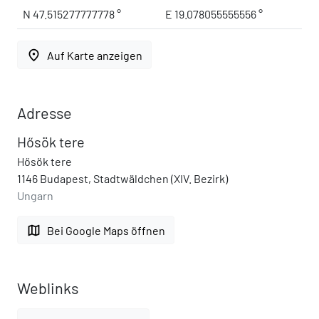
N 47.515277777778 °
E 19.078055555556 °
place
Auf Karte anzeigen
Adresse
Hősök tere
Hősök tere
1146 Budapest, Stadtwäldchen (XIV. Bezirk)
Ungarn
map
Bei Google Maps öffnen
Weblinks