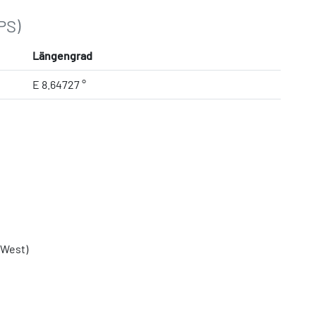
PS)
Längengrad
E 8.64727 °
-West)