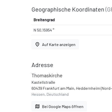
Geographische Koordinaten
(G
Breitengrad
N 50.15954 °
place
Auf Karte anzeigen
Adresse
Thomaskirche
Kastellstraße
60439 Frankfurt am Main, Heddernheim (Nord
Hessen, Deutschland
map
Bei Google Maps öffnen