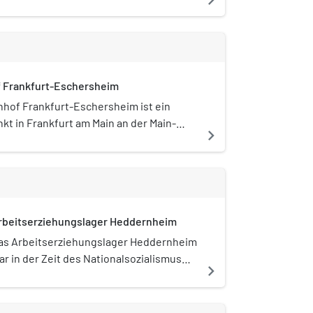
. Sie steht unter Denkmalschutz.
 Frankfurt-Eschersheim
hof Frankfurt-Eschersheim ist ein
kt in Frankfurt am Main an der Main-
navigate_next
ahn.
rbeitserziehungslager Heddernheim
as Arbeitserziehungslager Heddernheim
ar in der Zeit des Nationalsozialismus
navigate_next
as einzige Arbeitserziehungslager in
rankfurt am Main. Es befand sich in der
usgehobenen Lehmgrube einer