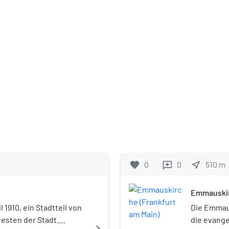
favorite
0
0
near_me
510
m
reviews
Emmauskir
l 1910, ein Stadtteil von
Die Emmaus
esten der Stadt.
die evange
navigate_next