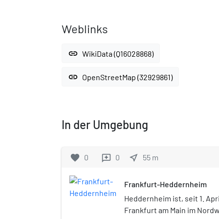
Weblinks
link
WikiData (Q16028868)
link
OpenStreetMap (32929861)
In der Umgebung
favorite
0
0
near_me
55
m
reviews
Frankfurt-Heddernheim
Heddernheim ist, seit 1. Apri
Frankfurt am Main im Nordw