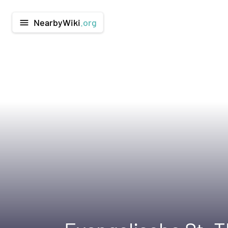
NearbyWiki
.org
menu