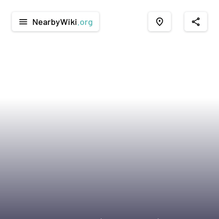
NearbyWiki
.org
menu
place
share