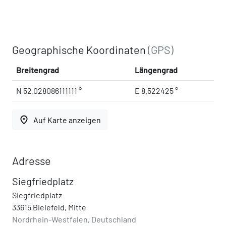
Geographische Koordinaten
(GPS)
Breitengrad
Längengrad
N 52.028086111111 °
E 8.522425 °
place
Auf Karte anzeigen
Adresse
Siegfriedplatz
Siegfriedplatz
33615 Bielefeld, Mitte
Nordrhein-Westfalen, Deutschland