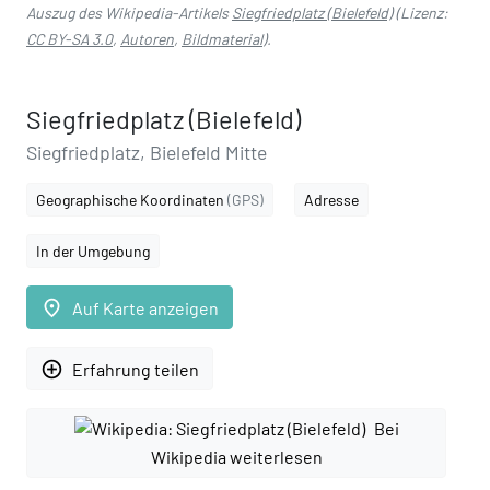
Auszug des Wikipedia-Artikels
Siegfriedplatz (Bielefeld)
(Lizenz:
CC BY-SA 3.0
,
Autoren
,
Bildmaterial
).
Siegfriedplatz (Bielefeld)
Siegfriedplatz, Bielefeld Mitte
Geographische Koordinaten
(GPS)
Adresse
In der Umgebung
place
Auf Karte anzeigen
add_circle_outline
Erfahrung teilen
Bei
Wikipedia weiterlesen