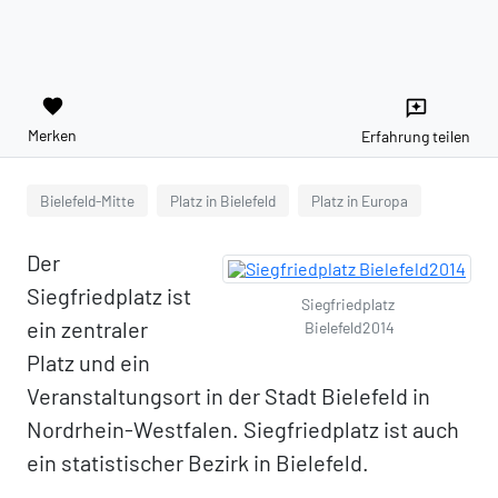
favorite
reviews
Merken
Erfahrung teilen
Bielefeld-Mitte
Platz in Bielefeld
Platz in Europa
Der
Siegfriedplatz ist
Siegfriedplatz
ein zentraler
Bielefeld2014
Platz und ein
Veranstaltungsort in der Stadt Bielefeld in
Nordrhein-Westfalen. Siegfriedplatz ist auch
ein statistischer Bezirk in Bielefeld.