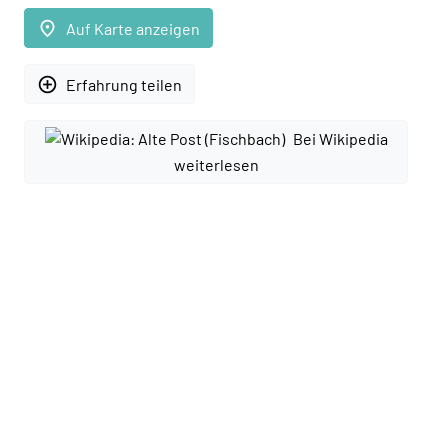
place
Auf Karte anzeigen
add_circle_outline
Erfahrung teilen
Bei Wikipedia
weiterlesen