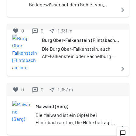
Badegewässer auf dem Gebiet von
navigate_next
Nußdorf am Inn im Landkreis Rosenheim
in Bayern.
favorite
0
0
near_me
1.331
m
reviews
Burg Ober-Falkenstein (Flintsbach
am Inn)
Die Burg Ober-Falkenstein, auch
Alt-Falkenstein oder Rachelburg
genannt, ist eine abgegangene
navigate_next
Höhenburg auf dem Gebiet der
bayerischen Gemeinde Flintsbach
am Inn im Landkreis Rosenheim
favorite
0
0
near_me
1.357
m
reviews
oberhalb der als Ruine erhaltenen
Burg Unter-Falkenstein (Neu-
Maiwand (Berg)
Falkenstein).
Die Maiwand ist ein Gipfel bei
Flintsbach am Inn. Die Höhe beträgt
navigate_next
1135 Meter. Die felsige Erhebung ist
chat_bubble_outline