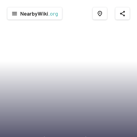
NearbyWiki
.org
menu
place
share