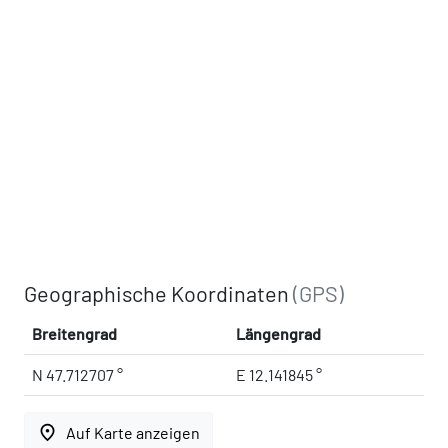
Geographische Koordinaten
(GPS)
Breitengrad
Längengrad
N 47.712707 °
E 12.141845 °
place
Auf Karte anzeigen