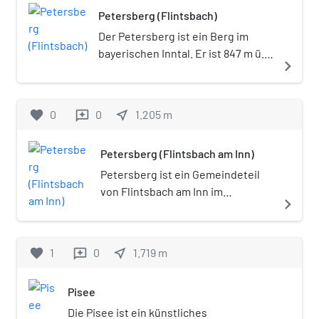
Kirche als Baudenkmal mit der
Petersberg (Flintsbach)
Aktennummer D-1-87-131-33, die
Der Petersberg ist ein Berg im
ehemalige Propstei (Gasthaus) als
bayerischen Inntal. Er ist 847 m ü.
Baudenkmal D-1-87-131-34 und die
navigate_next
NHN hoch und geographisch den
untertägigen Funde und Befunde als
Bayerischen Voralpen und dort
Bodendenkmal D-1-8238-0162.
dem Mangfallgebirge zuzuordnen.
favorite
0
0
near_me
1.205
m
reviews
Petersberg (Flintsbach am Inn)
Petersberg ist ein Gemeindeteil
von Flintsbach am Inn im
navigate_next
oberbayerischen Landkreis
Rosenheim.
favorite
1
0
near_me
1.719
m
reviews
Pisee
Die Pisee ist ein künstliches