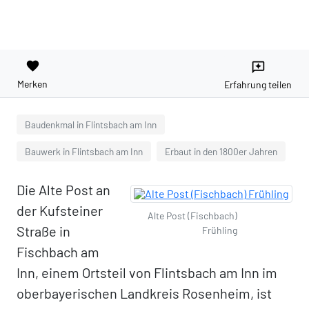
favorite
reviews
Merken
Erfahrung teilen
Baudenkmal in Flintsbach am Inn
Bauwerk in Flintsbach am Inn
Erbaut in den 1800er Jahren
Die Alte Post an
der Kufsteiner
Alte Post (Fischbach)
Straße in
Frühling
Fischbach am
Inn, einem Ortsteil von Flintsbach am Inn im
oberbayerischen Landkreis Rosenheim, ist