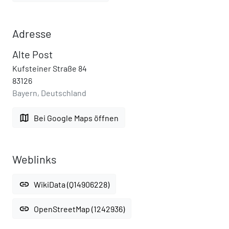
Adresse
Alte Post
Kufsteiner Straße 84
83126
Bayern, Deutschland
map
Bei Google Maps öffnen
Weblinks
link
WikiData (Q14906228)
link
OpenStreetMap (1242936)