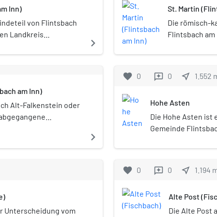
am Inn)
St. Martin (Fli
indeteil von Flintsbach
Die römisch-ka
hen Landkreis
Flintsbach am
navigate_next
Landkreis Rose
Baudenkmäler 
unter der Nr. 
favorite
0
0
near_me
1.552
reviews
gehört zum De
sbach am Inn)
München und Fr
Hohe Asten
Tours.
uch Alt-Falkenstein oder
e abgegangene
Die Hohe Asten ist
er bayerischen Gemeinde
Gemeinde Flintsbach
navigate_next
eis Rosenheim oberhalb
mit 1106 m der höc
g Unter-Falkenstein
Bauernhof (im Unte
bewirtschaftet wird
favorite
0
0
near_me
1.194
reviews
Vorderasten (Asten 
Baudenkmäler in di
e)
Alte Post (Fis
ur Unterscheidung vom
Die Alte Post 