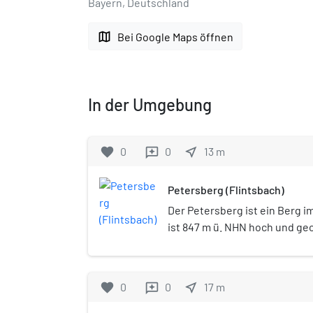
Bayern, Deutschland
map
Bei Google Maps öffnen
In der Umgebung
favorite
0
0
near_me
13
m
reviews
Petersberg (Flintsbach)
Der Petersberg ist ein Berg im
ist 847 m ü. NHN hoch und ge
Bayerischen Voralpen und do
zuzuordnen.
favorite
0
0
near_me
17
m
reviews