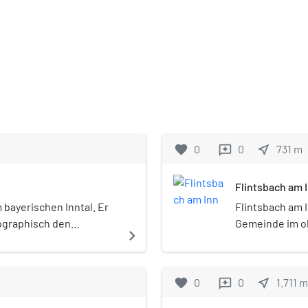
favorite
0
0
near_me
731
m
reviews
Flintsbach am 
 bayerischen Inntal. Er
Flintsbach am I
ographisch den
Gemeinde im o
navigate_next
rt dem Mangfallgebirge
favorite
0
0
near_me
1.711
m
reviews