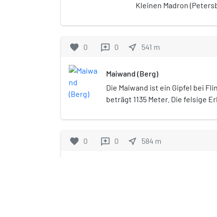
Kleinen Madron (Peters
Madron genannt) ist ein
Inn im bayerischen Innta
geografisch den Bayeri
favorite
0
0
near_me
541
m
reviews
dem Mangfallgebirge z
Maiwand (Berg)
Die Maiwand ist ein Gipfel bei Fl
beträgt 1135 Meter. Die felsige E
Nebengipfel des Großen Riesenk
geographisch zu den Bayerische
Mangfallgebirge und zur Wendel
favorite
0
0
near_me
584
m
reviews
Gipfelkreuz auf der Maiwand wir
Südwesten aus dem Riesenkopfg
Burg Unter-Falkenstein (Flint
Südosten über den Maigraben mi
erreicht. Beide Anstiege erforder
Die Burg Unter-Falkenstein, 
der SAC-Wanderskala, I der UIAA-
genannt, ist die Ruine einer 
schwierigere Variante, die den G
NHN auf dem Gebiet der Geme
überschreitet, jedoch umgangen 
im bayerischen Landkreis Ros