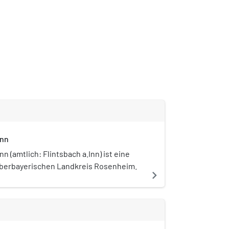
Inn
nn (amtlich: Flintsbach a.Inn) ist eine
berbayerischen Landkreis Rosenheim.
navigate_next