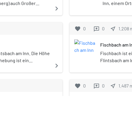
berg) auch Großer
Inn, einem Ort
navigate_next
 Berg bei Flintsbach am
oberbayerisch
l. Er ist 942 m hoch und
drei Posthalt
schen Voralpen und dort
von Thurn und
favorite
0
0
near_me
1.208
reviews
uzuordnen.
zwischen Münc
Posten waren i
Fischbach am I
Gebäude wurde
örtlichen Post
intsbach am Inn. Die Höhe
Fischbach ist 
Dezember 1758
rhebung ist ein
Flintsbach am 
navigate_next
eines stattlic
opfes und gehört damit
Kirchdorf liegt
Vorgängergeb
n Voralpen, zum
Kilometer südös
fast allen an
steingruppe. Das
Ort verläuft di
favorite
0
0
near_me
1.487
reviews
zum Opfer gefa
d üblicherweise von
Ortsrand die B
bedeutende We
ebiet oder von
Zwischen dem O
sbach am Inn)
Großer Riese
1822 Zar Alex
t Seilversicherung
Bundesautobah
bayerischen K
n leichte Kletterei (T5
auch Neu-Falkenstein
Der Große Rie
Jahr 1843 zäh
Skala). Eine
Höhenburg bei 536,2 m ü.
Berg im bayeri
navigate_next
Gebäudeeigen
ipfelvorbau direkt
inde Flintsbach am Inn
Landtagsabgeo
werden kann, ist trotz
enheim. Die Burg liegt