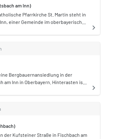
ntsbach am Inn)
tholische Pfarrkirche St. Martin steht in
 Inn, einer Gemeinde im oberbayerischen
navigate_next
nheim. Das Bauwerk ist in der Liste der
in Flintsbach am Inn als Baudenkmal
D-1-87-131-4 eingetragen. Die Kirche
m
kanat Rosenheim im Erzbistum
eising. Kirchenpatron ist Martin von
 eine Bergbauernansiedlung in der
 am Inn in Oberbayern. Hinterasten ist
navigate_next
hstgelegene ganzjährig bewirtschaftete
rschied zu einer Alm, die nur im Sommer
) Deutschlands. Die beiden Einfirsthöfe
m
1) und Hinterasten (Asten 2) sind als
e Bayerische Denkmalliste eingetragen.
chbach)
an der Kufsteiner Straße in Fischbach am