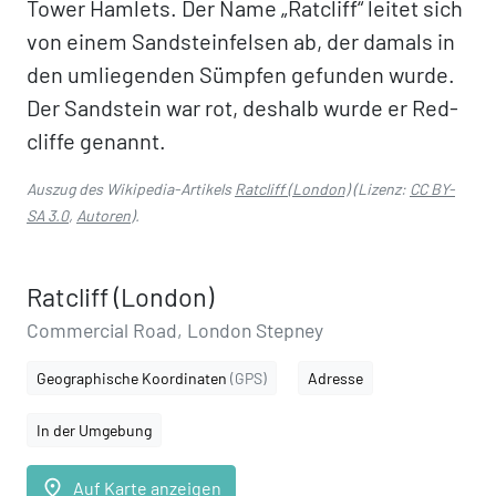
Tower Hamlets. Der Name „Ratcliff“ leitet sich
von einem Sandsteinfelsen ab, der damals in
den umliegenden Sümpfen gefunden wurde.
Der Sandstein war rot, deshalb wurde er Red-
cliffe genannt.
Auszug des Wikipedia-Artikels
Ratcliff (London)
(Lizenz:
CC BY-
SA 3.0
,
Autoren
).
Ratcliff (London)
Commercial Road, London Stepney
Geographische Koordinaten
(GPS)
Adresse
In der Umgebung
place
Auf Karte anzeigen