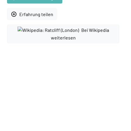
add_circle_outline
Erfahrung teilen
Bei Wikipedia
weiterlesen