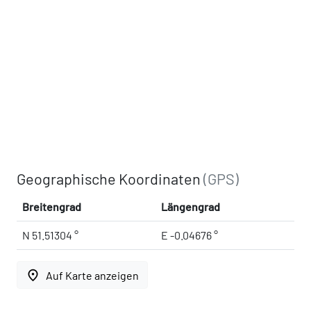
Geographische Koordinaten
(GPS)
Breitengrad
Längengrad
N 51.51304 °
E -0.04676 °
place
Auf Karte anzeigen