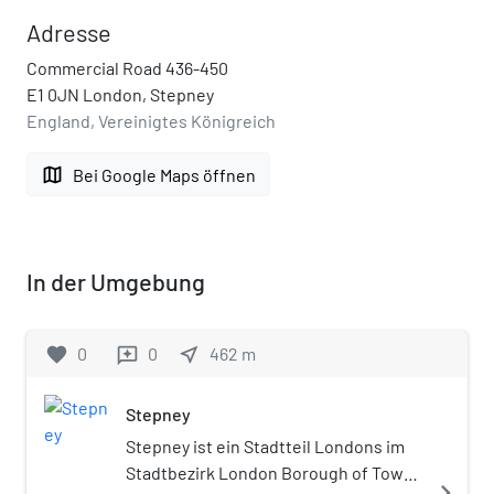
Adresse
Commercial Road 436-450
E1 0JN London, Stepney
England, Vereinigtes Königreich
map
Bei Google Maps öffnen
In der Umgebung
favorite
0
0
near_me
462
m
reviews
Stepney
Stepney ist ein Stadtteil Londons im
Stadtbezirk London Borough of Tower
navigate_next