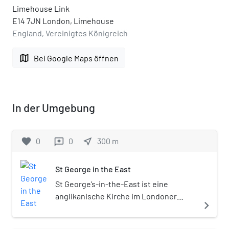
Limehouse Link
E14 7JN London, Limehouse
England, Vereinigtes Königreich
map
Bei Google Maps öffnen
In der Umgebung
favorite
0
0
near_me
300
m
reviews
St George in the East
St George’s-in-the-East ist eine
anglikanische Kirche im Londoner
navigate_next
Stadtteil Wapping. Erbaut wurde die
Kirche 1714 bis 1717 im Stil des