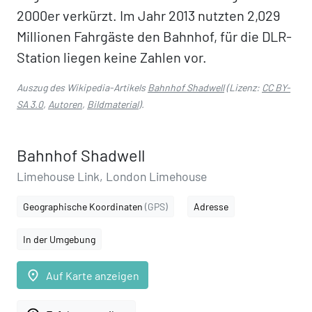
2000er verkürzt. Im Jahr 2013 nutzten 2,029
Millionen Fahrgäste den Bahnhof, für die DLR-
Station liegen keine Zahlen vor.
Auszug des Wikipedia-Artikels
Bahnhof Shadwell
(Lizenz:
CC BY-
SA 3.0
,
Autoren
,
Bildmaterial
).
Bahnhof Shadwell
Limehouse Link, London Limehouse
Geographische Koordinaten
(GPS)
Adresse
In der Umgebung
place
Auf Karte anzeigen