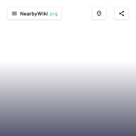
NearbyWiki
.org
menu
place
share