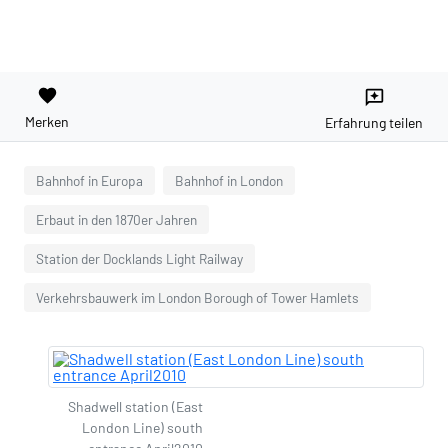
favorite
reviews
Merken
Erfahrung teilen
Bahnhof in Europa
Bahnhof in London
Erbaut in den 1870er Jahren
Station der Docklands Light Railway
Verkehrsbauwerk im London Borough of Tower Hamlets
Shadwell station (East
London Line) south