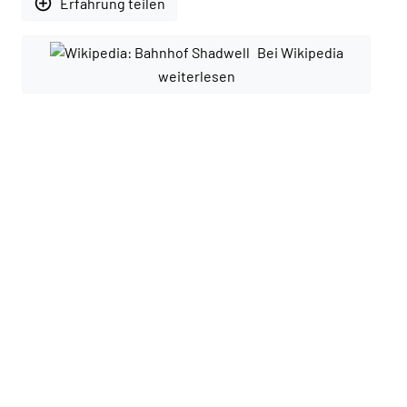
add_circle_outline
Erfahrung teilen
Bei Wikipedia
weiterlesen