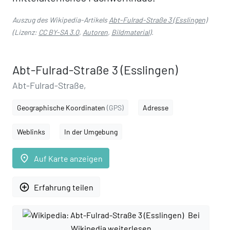
Auszug des Wikipedia-Artikels
Abt-Fulrad-Straße 3 (Esslingen)
(Lizenz:
CC BY-SA 3.0
,
Autoren
,
Bildmaterial
).
Abt-Fulrad-Straße 3 (Esslingen)
Abt-Fulrad-Straße,
Geographische Koordinaten
(GPS)
Adresse
Weblinks
In der Umgebung
place
Auf Karte anzeigen
add_circle_outline
Erfahrung teilen
Bei
Wikipedia weiterlesen