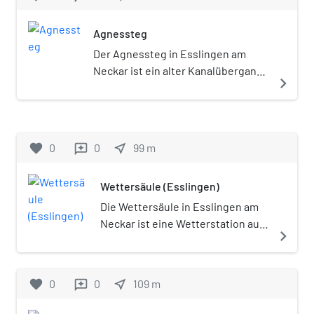
Agnessteg
Der Agnessteg in Esslingen am
Neckar ist ein alter Kanalübergang,
navigate_next
der das Stadtzentrum mit den
Schelzgärten verband.
favorite
0
0
near_me
99
m
reviews
Wettersäule (Esslingen)
Die Wettersäule in Esslingen am
Neckar ist eine Wetterstation aus
navigate_next
dem Jahr 1895.
favorite
0
0
near_me
109
m
reviews