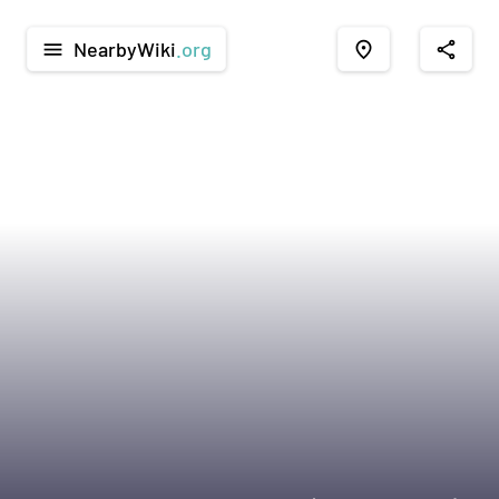
NearbyWiki
.org
menu
place
share