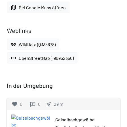
map
Bei Google Maps öffnen
Weblinks
link
WikiData (Q333678)
link
OpenStreetMap (190952350)
In der Umgebung
favorite
0
0
near_me
29
m
reviews
Geiselbachgewölbe