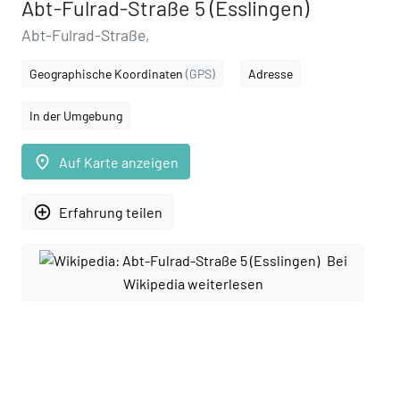
Abt-Fulrad-Straße 5 (Esslingen)
Abt-Fulrad-Straße,
Geographische Koordinaten
(GPS)
Adresse
In der Umgebung
place
Auf Karte anzeigen
add_circle_outline
Erfahrung teilen
Bei
Wikipedia weiterlesen