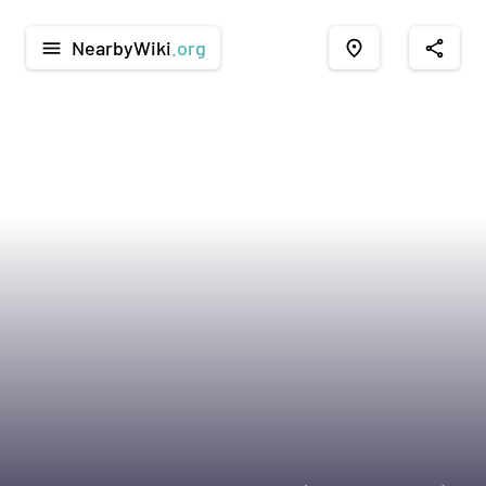
NearbyWiki
.org
menu
place
share