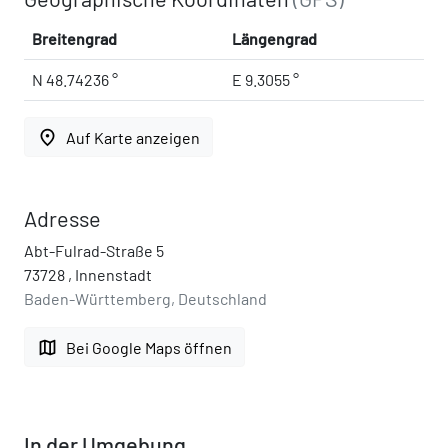
Breitengrad
Längengrad
N 48.74236 °
E 9.3055 °
place
Auf Karte anzeigen
Adresse
Abt-Fulrad-Straße 5
73728 , Innenstadt
Baden-Württemberg, Deutschland
map
Bei Google Maps öffnen
In der Umgebung