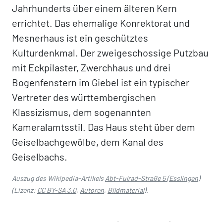
Jahrhunderts über einem älteren Kern
errichtet. Das ehemalige Konrektorat und
Mesnerhaus ist ein geschütztes
Kulturdenkmal. Der zweigeschossige Putzbau
mit Eckpilaster, Zwerchhaus und drei
Bogenfenstern im Giebel ist ein typischer
Vertreter des württembergischen
Klassizismus, dem sogenannten
Kameralamtsstil. Das Haus steht über dem
Geiselbachgewölbe, dem Kanal des
Geiselbachs.
Auszug des Wikipedia-Artikels
Abt-Fulrad-Straße 5 (Esslingen)
(Lizenz:
CC BY-SA 3.0
,
Autoren
,
Bildmaterial
).