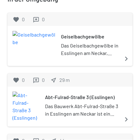
favorite
0
0
reviews
Geiselbachgewölbe
Das Geiselbachgewölbe in
Esslingen am Neckar,
navigate_next
einer Stadt im Landkreis
Esslingen in Baden-
Württemberg, ist ein Kanal
favorite
0
0
near_me
29
m
reviews
des Geiselbachs, der aus
dem Mittelalter stammt.
Abt-Fulrad-Straße 3 (Esslingen)
Das Geiselbachgewölbe ist
ein geschütztes
Das Bauwerk Abt-Fulrad-Straße 3
Kulturdenkmal. Der mit
in Esslingen am Neckar ist ein
navigate_next
Sandsteinquadern
mittelalterliches Fachwerkhaus.
befestigte und teilweise
mit einem Tonnengewölbe