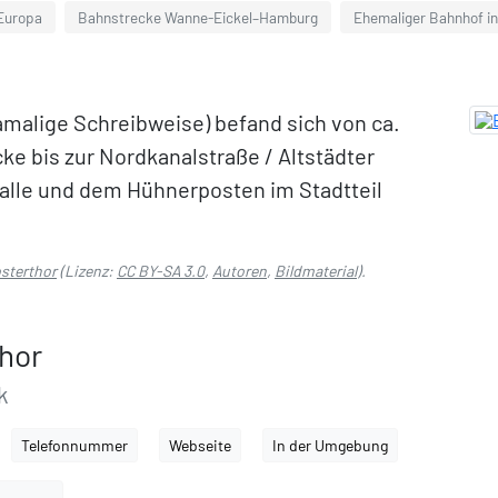
 Europa
Bahnstrecke Wanne-Eickel–Hamburg
Ehemaliger Bahnhof i
malige Schreibweise) befand sich von ca.
ke bis zur Nordkanalstraße / Altstädter
alle und dem Hühnerposten im Stadtteil
sterthor
(Lizenz:
CC BY-SA 3.0
,
Autoren
,
Bildmaterial
).
hor
k
Telefonnummer
Webseite
In der Umgebung