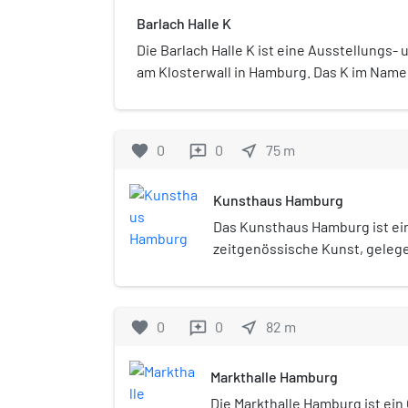
Barlach Halle K
Die Barlach Halle K ist eine Ausstellungs-
am Klosterwall in Hamburg. Das K im Namen
und Kommunikation. Sie wurde 1992 von Ha
Kunstgalerie gegründet und zeigte in We
Werkschauen insbesondere Werke zeitgenö
favorite
0
0
near_me
75
m
reviews
2014 liegt der Schwerpunkt neben den Au
unterschiedlicher Art wie Konzerte, Lesu
Kunsthaus Hamburg
Events, für die die Infrastruktur zur Verfü
Das Kunsthaus Hamburg ist ei
zeitgenössische Kunst, geleg
Hauptbahnhof und Deichtorhal
der Kulturbehörde Hamburg g
sich in wechselnden Einzel- u
favorite
0
0
near_me
82
m
reviews
Gruppenausstellungen interna
Positionen aktueller bildender
Markthalle Hamburg
Die Markthalle Hamburg ist e