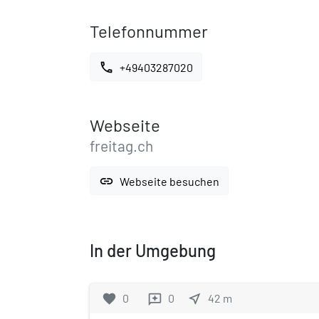
Telefonnummer
call
+49403287020
Webseite
freitag.ch
link
Webseite besuchen
In der Umgebung
favorite
0
0
near_me
42
m
reviews