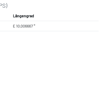
PS)
Längengrad
E 10.006667 °