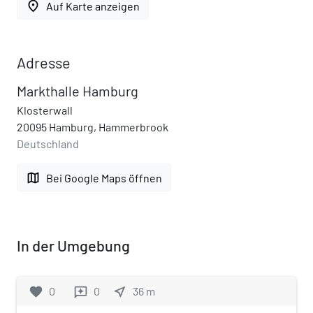
place
Auf Karte anzeigen
Adresse
Markthalle Hamburg
Klosterwall
20095 Hamburg, Hammerbrook
Deutschland
map
Bei Google Maps öffnen
In der Umgebung
favorite
0
0
near_me
36
m
reviews