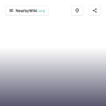
NearbyWiki
.org
menu
place
share