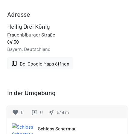
Adresse
Heilig Drei König
Frauenbiburger Straße
84130
Bayern, Deutschland
map
Bei Google Maps öffnen
In der Umgebung
favorite
0
0
near_me
539
m
reviews
Schloss Schermau