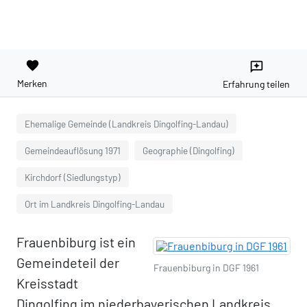
favorite
reviews
Merken
Erfahrung teilen
Ehemalige Gemeinde (Landkreis Dingolfing-Landau)
Gemeindeauflösung 1971
Geographie (Dingolfing)
Kirchdorf (Siedlungstyp)
Ort im Landkreis Dingolfing-Landau
Frauenbiburg ist ein
Gemeindeteil der
Frauenbiburg in DGF 1961
Kreisstadt
Dingolfing im niederbayerischen Landkreis