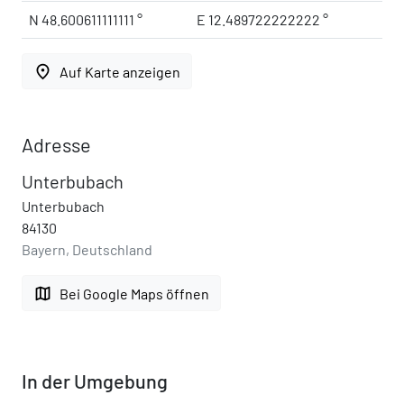
N 48.600611111111 °
E 12.489722222222 °
place
Auf Karte anzeigen
Adresse
Unterbubach
Unterbubach
84130
Bayern, Deutschland
map
Bei Google Maps öffnen
In der Umgebung