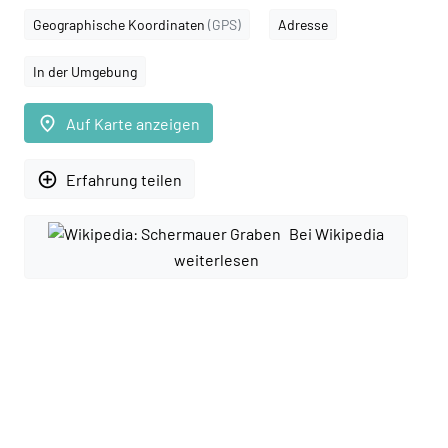
Geographische Koordinaten
(GPS)
Adresse
In der Umgebung
place
Auf Karte anzeigen
add_circle_outline
Erfahrung teilen
Bei Wikipedia
weiterlesen