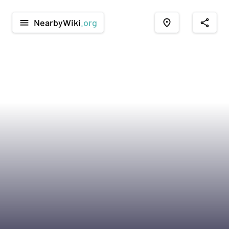
NearbyWiki
.org
menu
place
share