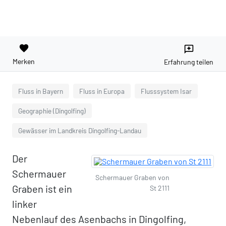
favorite
reviews
Merken
Erfahrung teilen
Fluss in Bayern
Fluss in Europa
Flusssystem Isar
Geographie (Dingolfing)
Gewässer im Landkreis Dingolfing-Landau
Der
Schermauer
Schermauer Graben von
Graben ist ein
St 2111
linker
Nebenlauf des Asenbachs in Dingolfing,