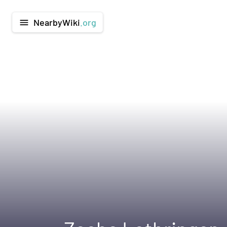
NearbyWiki
.org
menu