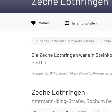
Zeche Lothringen
favorite
Merken
reviews
Erfahrung teilen
Grube des Eschweiler Bergwerks-Vereins
Route 
Die Zeche Lothringen war ein Steink
Gerthe.
Auszug des Wikipedia-Artikels
Zeche Lothringen
(Li
Zeche Lothringen
Amtmann-Ibing-Straße, Bochum Ge