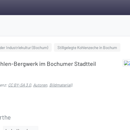
der Industriekultur (Bochum)
Stillgelegte Kohlenzeche in Bochum
ohlen-Bergwerk im Bochumer Stadtteil
zenz:
CC BY-SA 3.0
,
Autoren
,
Bildmaterial
).
rthe