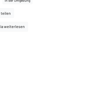
In der Umgebung
 teilen
ia weiterlesen