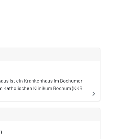
nhaus ist ein Krankenhaus im Bochumer
um Katholischen Klinikum Bochum (KKB).
navigate_next
handlung von Venenerkrankungen und
en Angehörigen. Im Jahr 2018 wurden
ant behandelt. Beschäftigt werden über
)