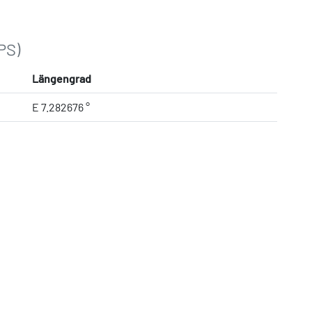
PS)
Längengrad
E 7.282676 °