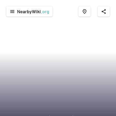
NearbyWiki
.org
menu
place
share