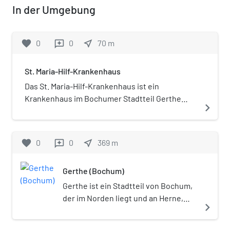
In der Umgebung
favorite
0
0
near_me
70
m
reviews
St. Maria-Hilf-Krankenhaus
Das St. Maria-Hilf-Krankenhaus ist ein
Krankenhaus im Bochumer Stadtteil Gerthe
navigate_next
gehört zum Katholischen Klinikum Bochum
(KKB). Schwerpunkte sind die Behandlung von
Venenerkrankungen und die Schulung von
favorite
0
0
near_me
369
m
reviews
pflegenden Angehörigen. Im Jahr 2018 wurden
rd. 8.093 Patienten ambulant behandelt.
Gerthe (Bochum)
Beschäftigt werden über 60 Mitarbeiter
Gerthe ist ein Stadtteil von Bochum,
der im Norden liegt und an Herne,
navigate_next
Castrop-Rauxel und Dortmund
grenzt. Trotz der Großzeche