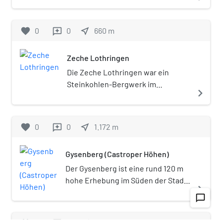
Rundweg durch die stark von
Bergbau und Eisenbahn
favorite
0
0
near_me
660
m
reviews
geprägten heutigen
Bochumer Stadtteile
Zeche Lothringen
Langendreer und Werne.
Die Zeche Lothringen war ein
Steinkohlen-Bergwerk im
navigate_next
Bochumer Stadtteil Gerthe.
favorite
0
0
near_me
1.172
m
reviews
Gysenberg (Castroper Höhen)
Der Gysenberg ist eine rund 120 m
hohe Erhebung im Süden der Stadt
navigate_next
Herne an der Grenze zu Bochum
chat_bubble_outline
(Stadtteil Gerthe). Der Gysenberg
zählt zu den Castroper Höhen. Die