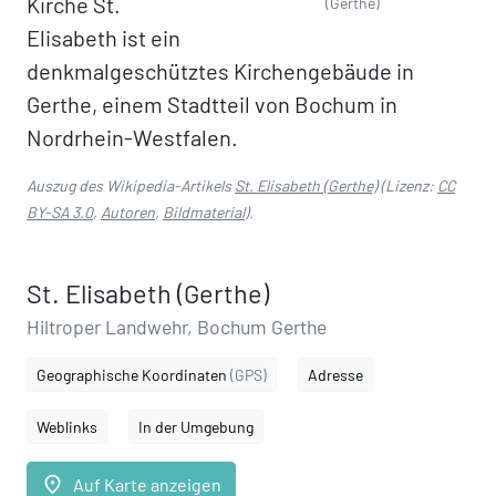
Kirche St.
(Gerthe)
Elisabeth ist ein
denkmalgeschütztes Kirchengebäude in
Gerthe, einem Stadtteil von Bochum in
Nordrhein-Westfalen.
Auszug des Wikipedia-Artikels
St. Elisabeth (Gerthe)
(Lizenz:
CC
BY-SA 3.0
,
Autoren
,
Bildmaterial
).
St. Elisabeth (Gerthe)
Hiltroper Landwehr, Bochum Gerthe
Geographische Koordinaten
(GPS)
Adresse
Weblinks
In der Umgebung
place
Auf Karte anzeigen