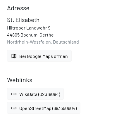
Adresse
St. Elisabeth
Hiltroper Landwehr 9
44805 Bochum, Gerthe
Nordrhein-Westfalen, Deutschland
map
Bei Google Maps öffnen
Weblinks
link
WikiData (Q2318084)
link
OpenStreetMap (683350604)