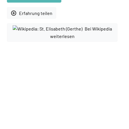
add_circle_outline
Erfahrung teilen
Bei Wikipedia
weiterlesen