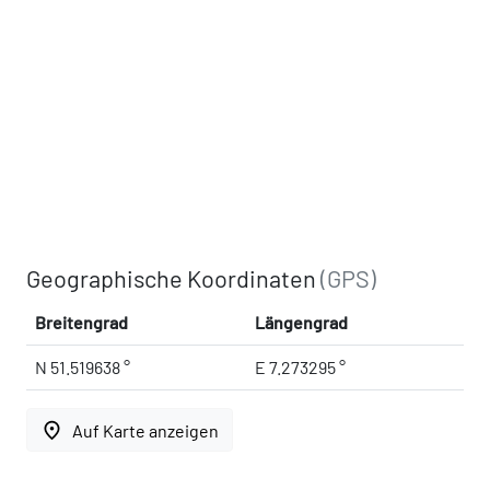
Geographische Koordinaten
(GPS)
Breitengrad
Längengrad
N 51.519638 °
E 7.273295 °
place
Auf Karte anzeigen