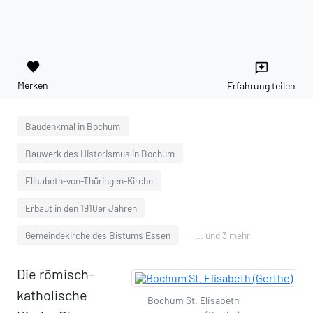
favorite
reviews
Merken
Erfahrung teilen
Baudenkmal in Bochum
Bauwerk des Historismus in Bochum
Elisabeth-von-Thüringen-Kirche
Erbaut in den 1910er Jahren
Gemeindekirche des Bistums Essen
... und 3 mehr
Die römisch-
katholische
Bochum St. Elisabeth