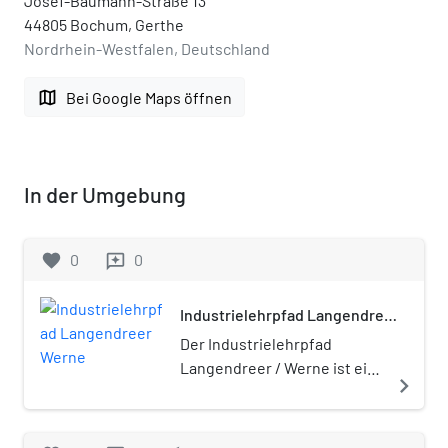
Josef-Baumann-Straße 13
44805 Bochum, Gerthe
Nordrhein-Westfalen, Deutschland
map
Bei Google Maps öffnen
In der Umgebung
favorite
0
0
reviews
Industrielehrpfad Langendreer
Werne
Der Industrielehrpfad
Langendreer / Werne ist ein
navigate_next
rund 14–15 km langer
Rundweg durch die stark von
Bergbau und Eisenbahn