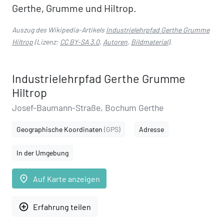
Gerthe, Grumme und Hiltrop.
Auszug des Wikipedia-Artikels
Industrielehrpfad Gerthe Grumme
Hiltrop
(Lizenz:
CC BY-SA 3.0
,
Autoren
,
Bildmaterial
).
Industrielehrpfad Gerthe Grumme
Hiltrop
Josef-Baumann-Straße, Bochum Gerthe
Geographische Koordinaten
(GPS)
Adresse
In der Umgebung
place
Auf Karte anzeigen
add_circle_outline
Erfahrung teilen