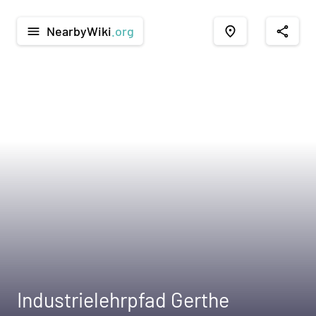
NearbyWiki
.org
menu
place
share
Industrielehrpfad Gerthe