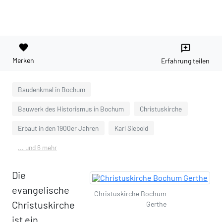
favorite
reviews
Merken
Erfahrung teilen
Baudenkmal in Bochum
Bauwerk des Historismus in Bochum
Christuskirche
Erbaut in den 1900er Jahren
Karl Siebold
... und 6 mehr
Die
evangelische
Christuskirche Bochum
Christuskirche
Gerthe
ist ein