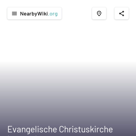
NearbyWiki
.org
menu
place
share
Evangelische Christuskirche