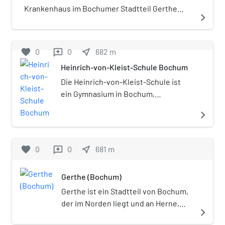
Krankenhaus im Bochumer Stadtteil Gerthe
navigate_next
gehört zum Katholischen Klinikum Bochum
(KKB). Schwerpunkte sind die Behandlung von
Venenerkrankungen und die Schulung von
favorite
0
0
near_me
682
m
reviews
pflegenden Angehörigen. Im Jahr 2018 wurden
Heinrich-von-Kleist-Schule Bochum
rd. 8.093 Patienten ambulant behandelt.
Beschäftigt werden über 60 Mitarbeiter
Die Heinrich-von-Kleist-Schule ist
ein Gymnasium in Bochum,
Regierungsbezirk Arnsberg,
navigate_next
Nordrhein-Westfalen. An der Schule
werden 850 Schüler von 50 Lehrern
und 10 Referendaren unterrichtet.
favorite
0
0
near_me
681
m
reviews
Das Heinrich-von-Kleist-Gymnasium
ist das erste Ganztagsgymnasium in
Gerthe (Bochum)
Bochum.
Gerthe ist ein Stadtteil von Bochum,
der im Norden liegt und an Herne,
navigate_next
Castrop-Rauxel und Dortmund