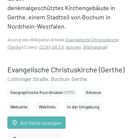
denkmalgeschütztes Kirchengebäude in
Gerthe, einem Stadtteil von Bochum in
Nordrhein-Westfalen.
Auszug des Wikipedia-Artikels
Evangelische Christuskirche
(Gerthe)
(Lizenz:
CC BY-SA 3.0
,
Autoren
,
Bildmaterial
).
Evangelische Christuskirche (Gerthe)
Lothringer Straße, Bochum Gerthe
Geographische Koordinaten
(GPS)
Adresse
Webseite
Weblinks
In der Umgebung
place
Auf Karte anzeigen