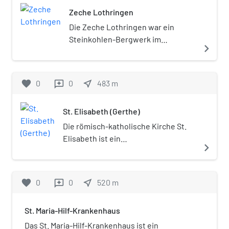
Exponate. Die Ausstellung ist für
Zeche Lothringen
Kinder ab dem 4. Schuljahr geeignet.
Die Zeche Lothringen war ein
Steinkohlen-Bergwerk im
navigate_next
Bochumer Stadtteil Gerthe.
favorite
0
0
near_me
483
m
reviews
St. Elisabeth (Gerthe)
Die römisch-katholische Kirche St.
Elisabeth ist ein
navigate_next
denkmalgeschütztes
Kirchengebäude in Gerthe, einem
Stadtteil von Bochum in Nordrhein-
favorite
0
0
near_me
520
m
reviews
Westfalen.
St. Maria-Hilf-Krankenhaus
Das St. Maria-Hilf-Krankenhaus ist ein