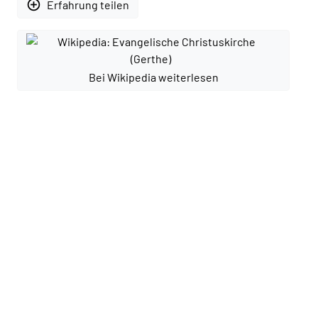
add_circle_outline
Erfahrung teilen
Bei Wikipedia weiterlesen