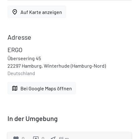
place
Auf Karte anzeigen
Adresse
ERGO
Überseering 45
22297 Hamburg, Winterhude (Hamburg-Nord)
Deutschland
map
Bei Google Maps öffnen
In der Umgebung
favorite
0
0
near_me
65
m