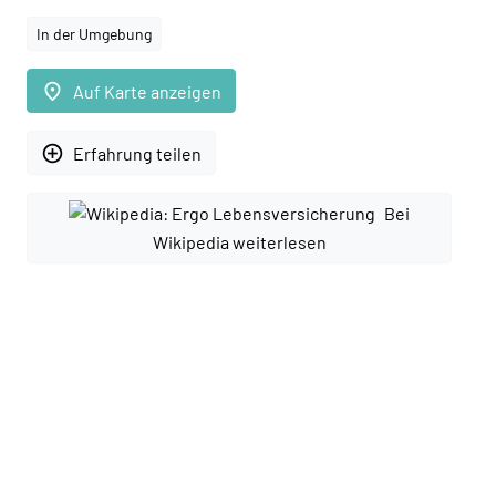
In der Umgebung
place
Auf Karte anzeigen
add_circle_outline
Erfahrung teilen
Bei
Wikipedia weiterlesen