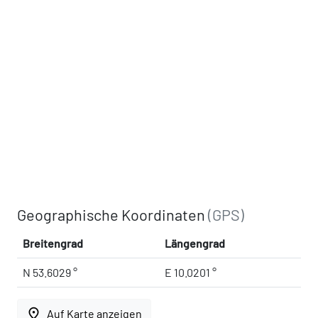
Geographische Koordinaten
(GPS)
Breitengrad
Längengrad
N 53.6029 °
E 10.0201 °
place
Auf Karte anzeigen