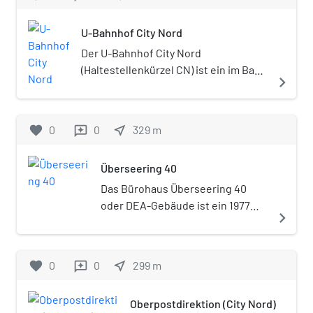
Nutzer war der Mineralölkonzern
Deutsche Shell AG.
U-Bahnhof City Nord
Der U-Bahnhof City Nord
(Haltestellenkürzel CN) ist ein im Bau
navigate_next
befindlicher U-Bahnhof der
Hamburger U-Bahn Linie 5 in der
sogenannten Bürostadt City Nord im
favorite
0
0
near_me
329
m
reviews
Stadtteil Hamburg-Winterhude.
Überseering 40
Das Bürohaus Überseering 40
oder DEA-Gebäude ist ein 1977
navigate_next
fertig gestellter Gebäudekomplex
in der Hamburger Bürostadt City
Nord, das heute einer der
favorite
0
0
near_me
299
m
reviews
zentralen Verwaltungssitze der
Wintershall Dea ist. Das Gebäude
Oberpostdirektion (City Nord)
wurde 2020 unter Denkmalschutz