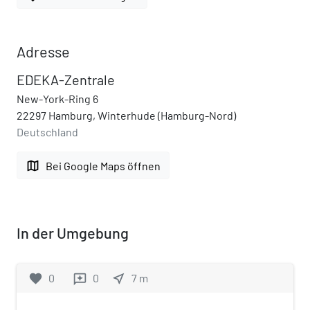
Adresse
EDEKA-Zentrale
New-York-Ring 6
22297 Hamburg, Winterhude (Hamburg-Nord)
Deutschland
map
Bei Google Maps öffnen
In der Umgebung
favorite
0
0
near_me
7
m
reviews