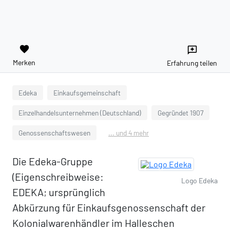
favorite
reviews
Merken
Erfahrung teilen
Edeka
Einkaufsgemeinschaft
Einzelhandelsunternehmen (Deutschland)
Gegründet 1907
Genossenschaftswesen
... und 4 mehr
Die Edeka-Gruppe
(Eigenschreibweise:
Logo Edeka
EDEKA; ursprünglich
Abkürzung für Einkaufsgenossenschaft der
Kolonialwarenhändler im Halleschen