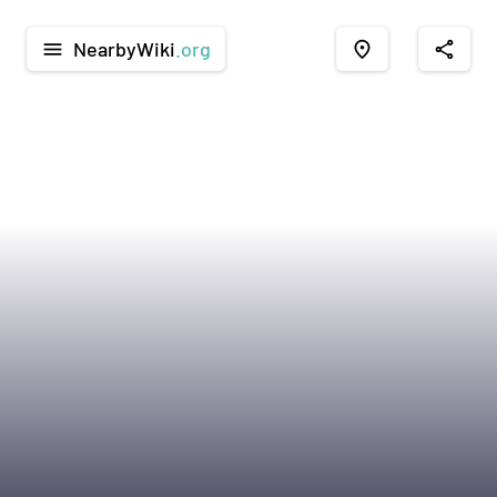
NearbyWiki
.org
menu
place
share