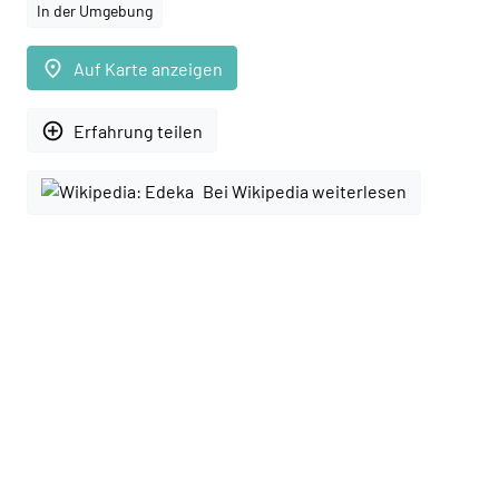
In der Umgebung
place
Auf Karte anzeigen
add_circle_outline
Erfahrung teilen
Bei Wikipedia weiterlesen