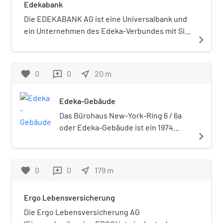
Edekabank
Die EDEKABANK AG ist eine Universalbank und
ein Unternehmen des Edeka-Verbundes mit Sitz
navigate_next
im Edeka-Gebäude in der City-Nord in Hamburg.
Die Bank ist das zentrale Finanzierungsinstitut
des Edeka-Einzelhandels und im
favorite
0
0
near_me
20
m
reviews
Privatkundengeschäft als Direktbank mit
Online- und Telefonberatung aktiv.
Edeka-Gebäude
Das Bürohaus New-York-Ring 6 / 6a
oder Edeka-Gebäude ist ein 1974
navigate_next
fertig gestellter Gebäudekomplex in
der Hamburger Bürostadt City Nord,
das Sitz der Zentrale der Edeka ist.
favorite
0
0
near_me
179
m
reviews
Das Gebäude steht unter
Denkmalschutz.
Ergo Lebensversicherung
Die Ergo Lebensversicherung AG