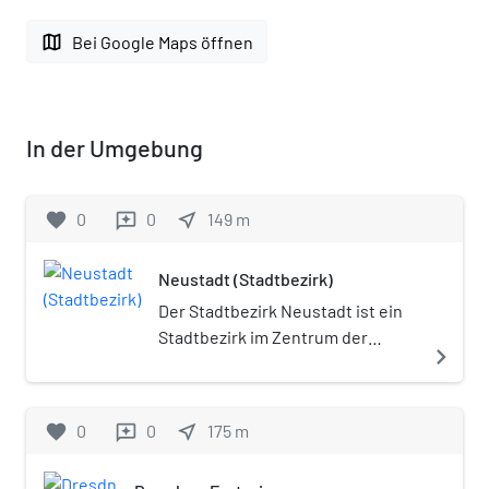
map
Bei Google Maps öffnen
In der Umgebung
favorite
0
0
near_me
149
m
reviews
Neustadt (Stadtbezirk)
Der Stadtbezirk Neustadt ist ein
Stadtbezirk im Zentrum der
navigate_next
sächsischen Landeshauptstadt
Dresden. Mit Wirkung vom 13.
September 2018, dem Tag der
favorite
0
0
near_me
175
m
reviews
öffentlichen Bekanntmachung
der entsprechenden