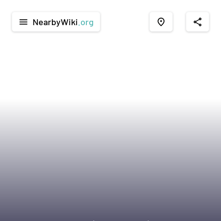
NearbyWiki
.org
menu
place
share