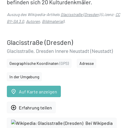
befinden sich 20 Kulturdenkmäler.
Auszug des Wikipedia-Artikels
Glacisstraße (Dresden)
(Lizenz:
CC
BY-SA 3.0
,
Autoren
,
Bildmaterial
).
Glacisstraße (Dresden)
Glacisstraße, Dresden Innere Neustadt (Neustadt)
Geographische Koordinaten
(GPS)
Adresse
In der Umgebung
place
Auf Karte anzeigen
add_circle_outline
Erfahrung teilen
Bei Wikipedia