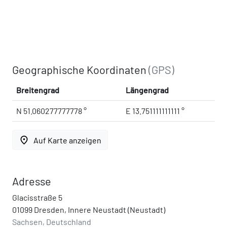
Geographische Koordinaten
(GPS)
Breitengrad
Längengrad
N 51.060277777778 °
E 13.751111111111 °
place
Auf Karte anzeigen
Adresse
Glacisstraße 5
01099 Dresden, Innere Neustadt (Neustadt)
Sachsen, Deutschland